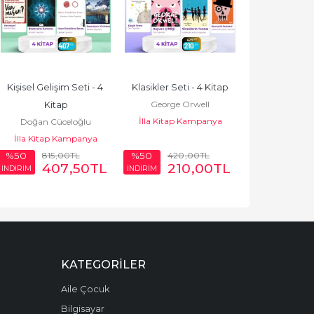
Kişisel Gelişim Seti - 4 
Klasikler Seti - 4 Kitap
George Orwell
Kitap
İlla Kitap Kampanya
Doğan Cüceloğlu
İlla Kitap Kampanya
815
,00
TL
420
,00
TL
%50
%50
407
,50
TL
210
,00
TL
İNDİRİM
İNDİRİM
KATEGORILER
Aile Çocuk
Bilgisayar