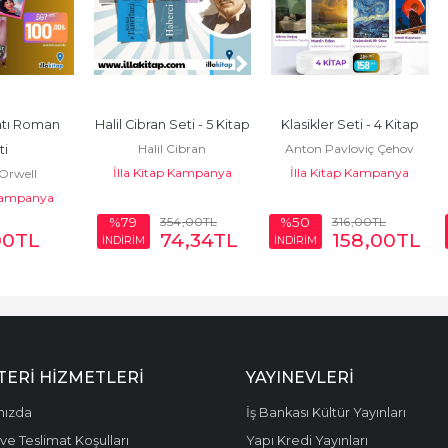
tı Roman 
Halil Cibran Seti - 5 Kitap
Klasikler Seti - 4 Kitap
Halil Cibran
Anton Pavloviç Çehov
ti
İlla Kitap Kampanya
İlla Kitap Kampanya
Orwell
 Kampanya
354
,00
TL
316
,00
TL
%79
%50
00
TL
74
,34
TL
158
,00
TL
İNDİRİM
İNDİRİM
ERI HIZMETLERI
YAYINEVLERI
mızda
İş Bankası Kültür Yayınları
ve Teslimat Koşulları
Yapı Kredi Yayınları