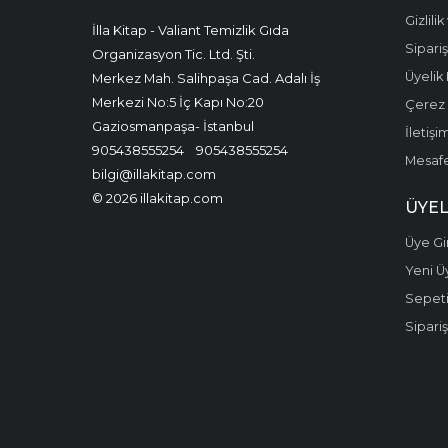
Gizlili
İlla Kitap - Valiant Temizlik Gıda
Sipariş
Organizasyon Tic. Ltd. Şti.
Üyelik 
Merkez Mah. Salihpaşa Cad. Adalı İş
Merkezi No:5 İç Kapı No:20
Çerez P
Gaziosmanpaşa- İstanbul
İletişi
905438555254
905438555254
Mesafe
bilgi@illakitap.com
© 2026 illakitap.com
ÜYEL
Üye Gir
Yeni Ü
Sepet
Sipariş