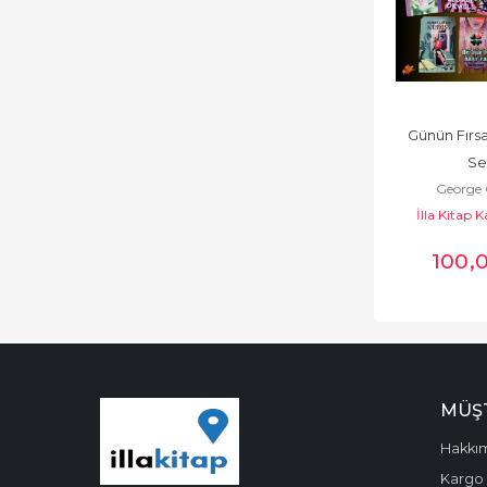
Günün Fırsa
Se
George 
İlla Kitap
100
,
MÜŞT
Hakkı
Kargo 