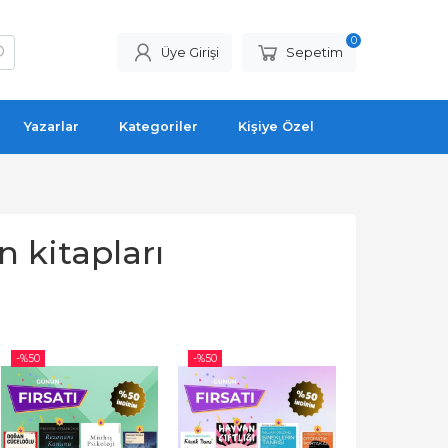
0
Üye Girişi
Sepetim
Yazarlar
Kategoriler
Kişiye Özel
n kitapları
-%
50
-%
50