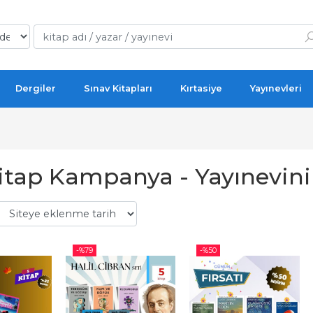
Dergiler
Sınav Kitapları
Kırtasiye
Yayınevleri
Kitap Kampanya - Yayınevini
-%
79
-%
50