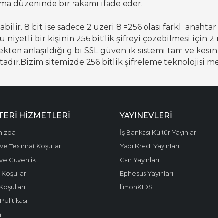
ayma düzeninde bir rakamı ifade eder.
bilir. 8 bit ise sadece 2 üzeri 8 =256 olası farklı anahtar i
ü niyetli bir kişinin 256 bit'lik şifreyi çözebilmesi için 
nekten anlaşıldığı gibi SSL güvenlik sistemi tam ve kes
tadır.Bizim sitemizde 256 bitlik şifreleme teknolojisi m
ERI HIZMETLERI
YAYINEVLERI
mızda
İş Bankası Kültür Yayınları
ve Teslimat Koşulları
Yapı Kredi Yayınları
k ve Güvenlik
Can Yayınları
 Koşulları
Ephesus Yayınları
Koşulları
limonKIDS
olitikası
m