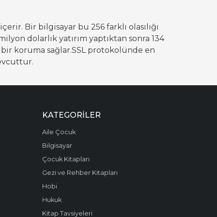
çerir. Bir bilgisayar bu 256 farklı olasılığı
2 milyon dolarlık yatırım yaptıktan sonra 134
in bir koruma sağlar.SSL protokolünde en
evcuttur.
KATEGORILER
Aile Çocuk
Bilgisayar
Çocuk Kitapları
Gezi ve Rehber Kitapları
Hobi
Hukuk
Kitap Tavsiyeleri