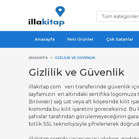
Anasayfa
Yeni Ürünler
Çok Satanlar
ANASAYFA
GIZLILIK VE GÜVENLIK
Gizlilik ve Güvenlik
illakitap.com veri transferinde güvenlik içi
sayfamızın en altındaki sertifika logomuza tık
(browser) sağ üst veya alt köşesinde kilit iş
kısmında bu kilit işaretini göreceksiniz. Bu 
şahıslar tarafından görülemeyeceğinin garanti
bitlik SSL teknolojisiyle şifrelenerek doğrud
illakitap.com'da ürününüzü alırken girdiğini