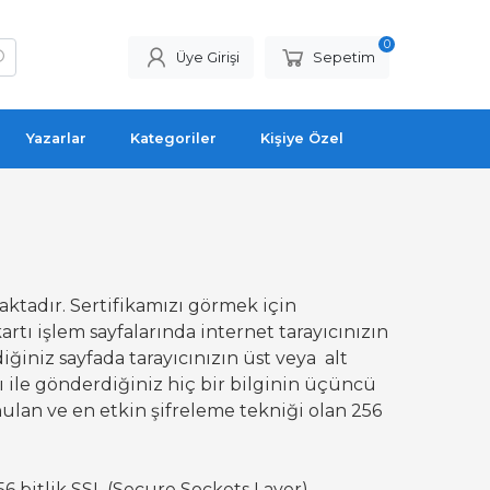
0
Üye Girişi
Sepetim
Yazarlar
Kategoriler
Kişiye Özel
aktadır. Sertifikamızı görmek için
artı işlem sayfalarında internet tarayıcınızın
iğiniz sayfada tarayıcınızın üst veya alt
ası ile gönderdiğiniz hiç bir bilginin üçüncü
unulan ve en etkin şifreleme tekniği olan 256
56 bitlik SSL (Secure Sockets Layer)