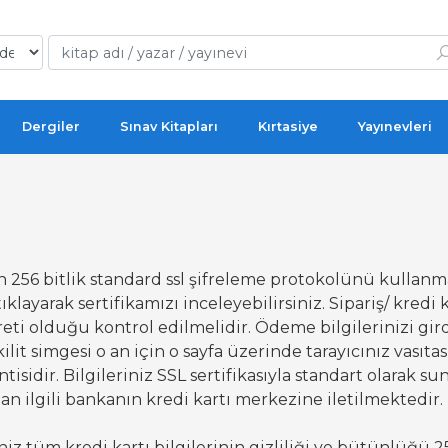
Dergiler
Sınav Kitapları
Kırtasiye
Yayınevleri
n 256 bitlik standard ssl şifreleme protokolünü kullanm
layarak sertifikamızı inceleyebilirsiniz. Sipariş/ kredi k
areti olduğu kontrol edilmelidir. Ödeme bilgilerinizi gird
kilit simgesi o an için o sayfa üzerinde tarayıcınız vasıt
sidir. Bilgileriniz SSL sertifikasıyla standart olarak s
an ilgili bankanın kredi kartı merkezine iletilmektedir.
z tüm kredi kartı bilgilerinin gizliliği ve bütünlüğü 2