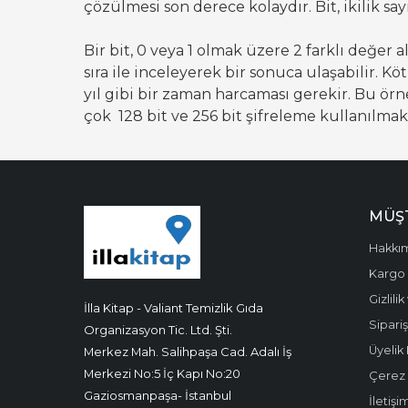
çözülmesi son derece kolaydır. Bit, ikilik s
Bir bit, 0 veya 1 olmak üzere 2 farklı değer ala
sıra ile inceleyerek bir sonuca ulaşabilir. Köt
yıl gibi bir zaman harcaması gerekir. Bu ör
çok 128 bit ve 256 bit şifreleme kullanılmak
MÜŞT
Hakkı
Kargo 
Gizlili
İlla Kitap - Valiant Temizlik Gıda
Sipariş
Organizasyon Tic. Ltd. Şti.
Üyelik 
Merkez Mah. Salihpaşa Cad. Adalı İş
Merkezi No:5 İç Kapı No:20
Çerez P
Gaziosmanpaşa- İstanbul
İletişi