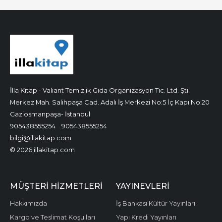
İlla Kitap - Valiant Temizlik Gıda Organizasyon Tic. Ltd. Şti.
Merkez Mah. Salihpaşa Cad. Adalı İş Merkezi No:5 İç Kapı No:20
Gaziosmanpaşa- İstanbul
905438555254
905438555254
bilgi@illakitap.com
© 2026 illakitap.com
MÜŞTERI HIZMETLERI
YAYINEVLERI
Hakkımızda
İş Bankası Kültür Yayınları
Kargo ve Teslimat Koşulları
Yapı Kredi Yayınları