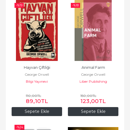
-%
19
-%
18
Hayvan Çiftliği
Animal Farm
George Orwell
George Orwell
Bilgi Yayınevi
Liber Publishing
110
,00
TL
150
,00
TL
89
,10
TL
123
,00
TL
Sepete Ekle
Sepete Ekle
-%
24