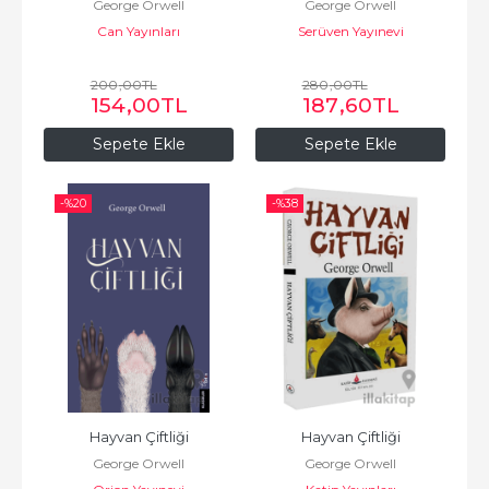
George Orwell
George Orwell
Can Yayınları
Serüven Yayınevi
200
,00
TL
280
,00
TL
154
,00
TL
187
,60
TL
Sepete Ekle
Sepete Ekle
-%
20
-%
38
Hayvan Çiftliği
Hayvan Çiftliği
George Orwell
George Orwell