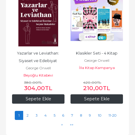
Yazarlar ve Leviathan: 
Klasikler Seti - 4 Kitap
George Orwell
Siyaset ve Edebiyat 
İlla Kitap Kampanya
George Orwell
Üzerine Seçme Makaleler
Beyoğlu Kitabevi
380
,00
TL
420
,00
TL
304
,00
TL
210
,00
TL
Sepete Ekle
Sepete Ekle
1
2
3
4
5
6
7
8
9
10
11-20
»
»»