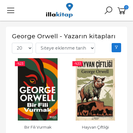
0
George Orwell - Yazarın kitapları
-%
23
-%
33
Bir Fili Vurmak
Hayvan Çiftliği