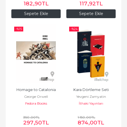
182
,90
TL
117
,92
TL
Sepete Ekle
Sepete Ekle
-%
15
-%
24
Homage to Catalonia
Kara Dörtleme Seti
George Orwell
Yevgeni Zamyatin
Fedora Books
İthaki Yayınları
350
,00
TL
1.150
,00
TL
297
,50
TL
874
,00
TL