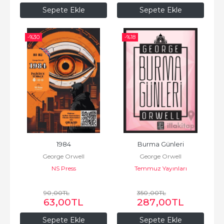
Sepete Ekle
Sepete Ekle
-%
30
-%
18
1984
Burma Günleri
George Orwell
George Orwell
NS Press
Temmuz Yayınları
90
,00
TL
350
,00
TL
63
,00
TL
287
,00
TL
Sepete Ekle
Sepete Ekle