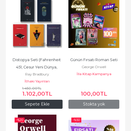
Distopya Seti (Fahrenheit 
Günün Fırsatı Roman Seti
George Orwell
451, Cesur Yeni Dünya, 
İlla Kitap Kampanya
Ray Bradbury
Yüksek Şatodaki Adam,...
İthaki Yayınları
1.450
,00
TL
1.102
,00
TL
100
,00
TL
Sepete Ekle
Stokta yok
-%
20
-%
50