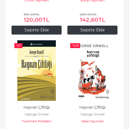
Orion Yayınevi
Katip Yayınları
150
,00
TL
230
,00
TL
120
,00
TL
142
,60
TL
Sepete Ekle
Sepete Ekle
-%
7
-%
28
Hayvan Çiftliği
Hayvan Çiftliği
George Orwell
George Orwell
Türkmen Kitabevi
Hece Yayınları