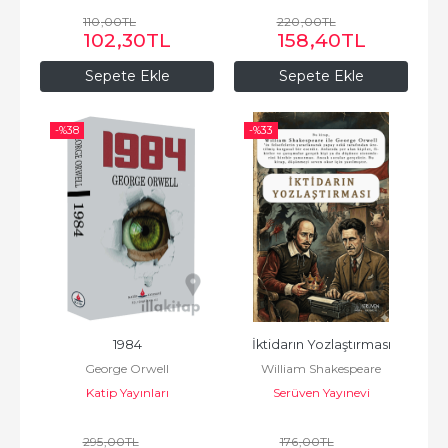
110
,00
TL
220
,00
TL
102
,30
TL
158
,40
TL
Sepete Ekle
Sepete Ekle
-%
38
-%
33
1984
İktidarın Yozlaştırması
George Orwell
William Shakespeare
Katip Yayınları
Serüven Yayınevi
295
,00
TL
176
,00
TL