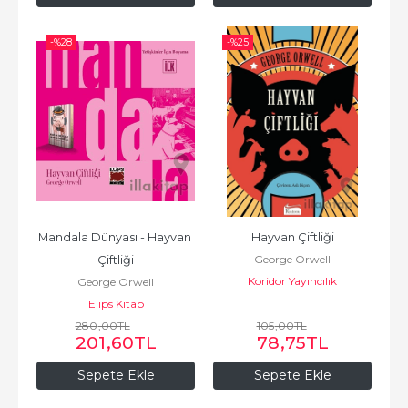
-%
28
-%
25
Mandala Dünyası - Hayvan 
Hayvan Çiftliği
George Orwell
Çiftliği
Koridor Yayıncılık
George Orwell
Elips Kitap
280
,00
TL
105
,00
TL
201
,60
TL
78
,75
TL
Sepete Ekle
Sepete Ekle