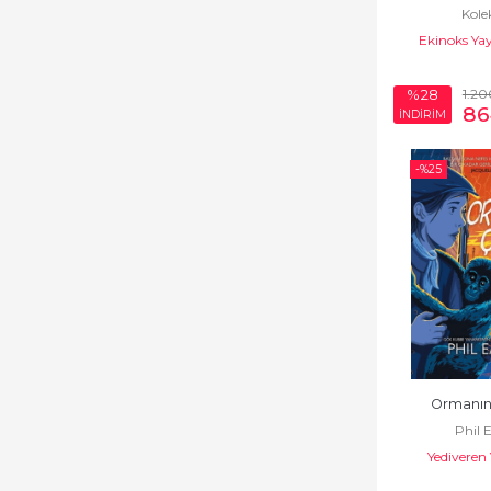
İspanyol Edebiyatı
Kole
Ekinoks Ya
İtalyan Edebiyatı
1.20
Karikatür
%28
86
İNDİRİM
Kazak Edebiyatı
-%
25
Klasikler
Korku-Gerilim
Kürt Edebiyatı
Latin Edebiyatı
Manga
Masal
Ormanın 
Mizah
Phil 
Yediveren 
Ortadoğu - Arap