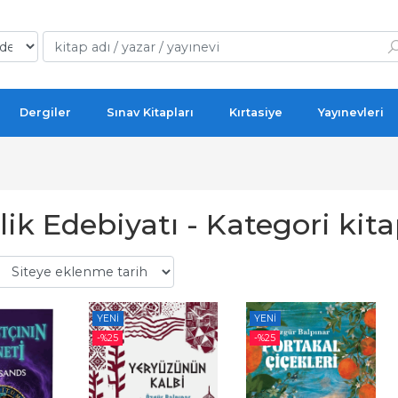
Dergiler
Sınav Kitapları
Kırtasiye
Yayınevleri
ik Edebiyatı - Kategori kita
YENI
YENI
-%
25
-%
25