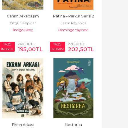
Canım Arkadaşım
Patina – Parkur Serisi 2
Özgür Balpınar
Jason Reynolds
İndigo Genç
Domingo Yayınevi
260
,00
TL
270
,00
TL
%25
%25
195
,00
TL
202
,50
TL
İNDİRİM
İNDİRİM
Ekran Arkası
Nestorha