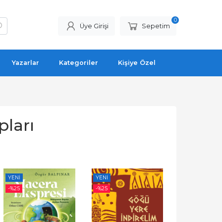
0
Üye Girişi
Sepetim
Yazarlar
Kategoriler
Kişiye Özel
pları
YENI
YENI
-%
25
-%
25