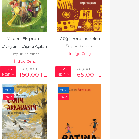
Macera Ekspresi - 
Göğü Yere İndirelim
Özgür Balpınar
Dünyanın Dışına Açılan 
İndigo Genç
Özgür Balpınar
Pencere
İndigo Genç
200
,00
TL
220
,00
TL
%25
%25
150
,00
TL
165
,00
TL
İNDİRİM
İNDİRİM
YENI
YENI
-%
25
-%
25