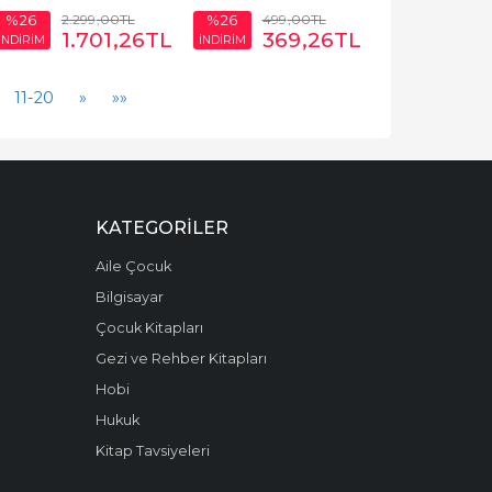
2.299
,00
TL
499
,00
TL
%26
%26
1.701
,26
TL
369
,26
TL
İNDİRİM
İNDİRİM
11-20
»
»»
KATEGORILER
Aile Çocuk
Bilgisayar
Çocuk Kitapları
Gezi ve Rehber Kitapları
Hobi
Hukuk
Kitap Tavsiyeleri