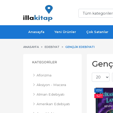
Anasayfa
Yeni Ürünler
Çok Satanlar
ANASAYFA
EDEBIYAT
GENÇLIK EDEBIYATI
Gençl
KATEGORILER
Aforizma
Aksiyon - Macera
YENI
Alman Edebiyatı
-%
27
Amerikan Edebiyatı