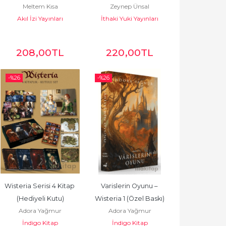
Meltem Kısa
Zeynep Ünsal
Akıl İzi Yayınları
İthaki Yuki Yayınları
208
,00
TL
220
,00
TL
-%
26
-%
26
Wisteria Serisi 4 Kitap 
Varislerin Oyunu – 
(Hediyeli Kutu)
Wisteria 1 (Özel Baskı)
Adora Yağmur
Adora Yağmur
İndigo Kitap
İndigo Kitap