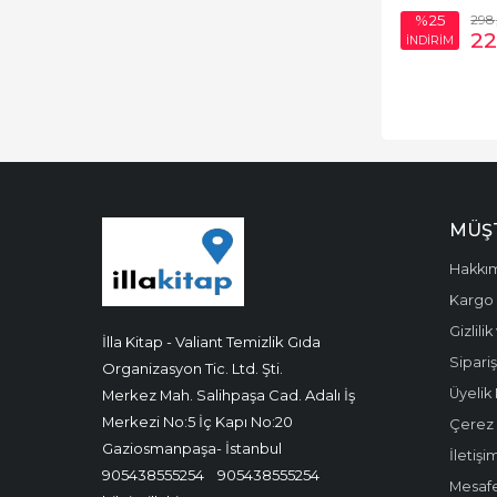
Edebiyatı
298
%25
22
İNDİRİM
Oyun
Öykü
Periyodik Yayınlar
Polisiye
Politik Kurgu
MÜŞT
Roman
Hakkı
Rus Edebiyatı
Kargo 
Gizlili
İlla Kitap - Valiant Temizlik Gıda
Senaryo
Sipariş
Organizasyon Tic. Ltd. Şti.
Seyahatname
Üyelik 
Merkez Mah. Salihpaşa Cad. Adalı İş
Merkezi No:5 İç Kapı No:20
Çerez P
Söyleşi
Gaziosmanpaşa- İstanbul
İletişi
Şiir
905438555254
905438555254
Mesafe