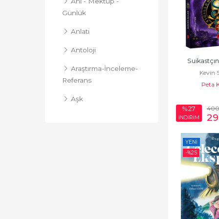
Anı - Mektup -
Günlük
Anlatı
Antoloji
Suikastçın
Araştırma-İnceleme-
Kevin 
Referans
Peta 
Aşk
40
%27
29
Bilimkurgu
İNDİRİM
Biyografi-
YENI
Otobiyografi
-%
25
Çizgi Roman
Deneme
Derleme