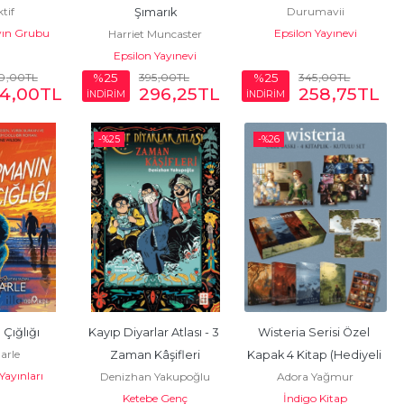
ktif
Durumavii
Şımarık
yın Grubu
Epsilon Yayınevi
Harriet Muncaster
Epsilon Yayınevi
0
,00
TL
395
,00
TL
345
,00
TL
%25
%25
4
,00
TL
296
,25
TL
258
,75
TL
İNDİRİM
İNDİRİM
-%
25
-%
26
Çığlığı
Kayıp Diyarlar Atlası - 3 
Wisteria Serisi Özel 
Earle
Zaman Kâşifleri
Kapak 4 Kitap (Hediyeli 
Yayınları
Denizhan Yakupoğlu
Adora Yağmur
Kutu)
Ketebe Genç
İndigo Kitap