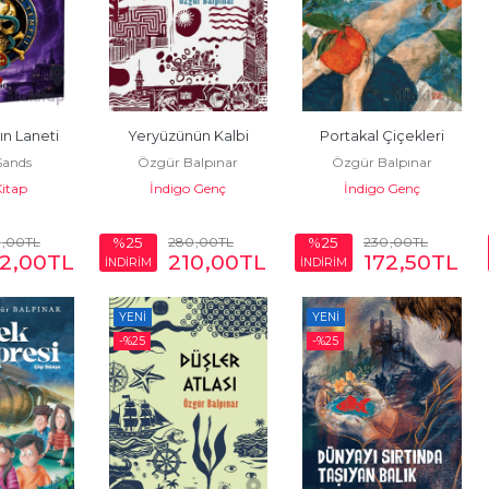
ın Laneti
Yeryüzünün Kalbi
Portakal Çiçekleri
Sands
Özgür Balpınar
Özgür Balpınar
Kitap
İndigo Genç
İndigo Genç
0
,00
TL
280
,00
TL
230
,00
TL
%25
%25
2
,00
TL
210
,00
TL
172
,50
TL
İNDİRİM
İNDİRİM
YENI
YENI
-%
25
-%
25