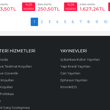
,00
TL
334
,00
TL
2.199
,00
TL
%25
%26
3
,50
TL
250
,50
TL
1.627
,26
TL
İNDİRİM
İNDİRİM
1
2
3
4
5
6
7
8
9
10
ERI HIZMETLERI
YAYINEVLERI
mızda
İş Bankası Kültür Yayınları
ve Teslimat Koşulları
Yapı Kredi Yayınları
k ve Güvenlik
Can Yayınları
 Koşulları
Ephesus Yayınları
Koşulları
limonKIDS
olitikası
m
li Satış Sözleşmesi