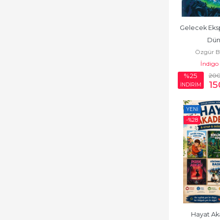
Diğer Ülke
Edebiyatları
Gelecek Eksp
Dil Bilim
Dün
Özgür B
Divan Edebiyatı -
İndigo
Halk Edebiyatı
20
%25
15
Efsane-Destan
İNDİRİM
Eleştiri, İnceleme,
YENI
Kuram
-%
28
Fantastik
Fransız Edebiyatı
Gençlik Edebiyatı
İngiliz Edebiyatı
İskandinav Edebiyatı
Hayat Ak