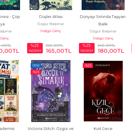
resi - Çöp 
Düşler Atlası
Dünyayı Sırtında Taşıyan 
Özgür Balpınar
ya
Balık
İndigo Genç
alpınar
Özgür Balpınar
 Genç
İndigo Genç
0
,00
TL
220
,00
TL
240
,00
TL
%25
%25
0
,00
TL
165
,00
TL
180
,00
TL
İNDİRİM
İNDİRİM
YENI
-%
25
-%
25
ademisi
Victoria Stitch: Özgür ve 
Kızıl Gece