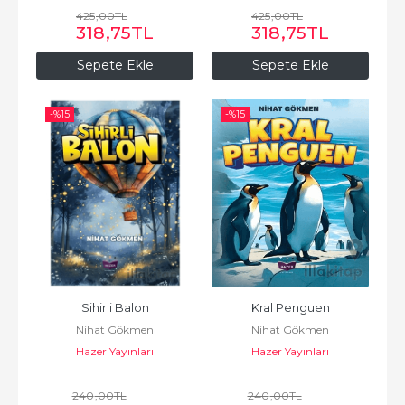
425
,00
TL
425
,00
TL
318
,75
TL
318
,75
TL
Sepete Ekle
Sepete Ekle
-%
15
-%
15
Sihirli Balon
Kral Penguen
Nihat Gökmen
Nihat Gökmen
Hazer Yayınları
Hazer Yayınları
240
,00
TL
240
,00
TL