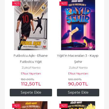
-%
25
-%
25
Futbolcu Aşkı - Efsane 
Yiğit'in Maceraları 3 - Kayıp 
Futbolcu Yiğit
Şehir
Zülküf Nanto
Zülküf Nanto
Efsus Yayınları
Efsus Yayınları
150
,00
TL
120
,00
TL
112
,50
TL
90
,00
TL
Sepete Ekle
Sepete Ekle
-%
25
-%
25