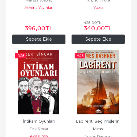
Marissa Stapley
R. L. Killmore
Athena Yayınları
Yuzu
425
,00
TL
396
,00
TL
340
,00
TL
Sepete Ekle
Sepete Ekle
-%
28
-%
25
İntikam Oyunları
Labirent: Seçilmişlerin 
Zeki Sincar
Mirası
Akis Kitap
James Dashner