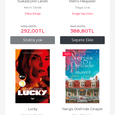
Suikastçının Laneti
Metro Hikayeler
Kevin Sands
Tolga Ural
Peta Kitap
Ange Yayınları
400
,00
TL
540
,00
TL
292
,00
TL
388
,80
TL
Stokta yok
Sepete Ekle
-%
20
Lucky
Nergis Oteli’nde Cinayet