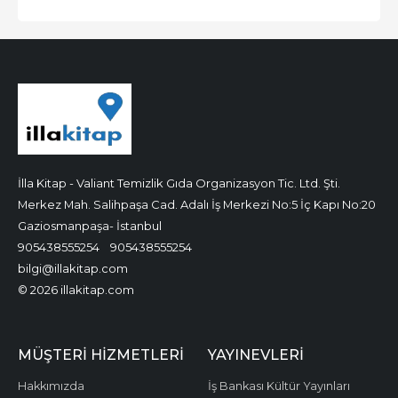
İlla Kitap - Valiant Temizlik Gıda Organizasyon Tic. Ltd. Şti.
Merkez Mah. Salihpaşa Cad. Adalı İş Merkezi No:5 İç Kapı No:20
Gaziosmanpaşa- İstanbul
905438555254
905438555254
bilgi@illakitap.com
© 2026 illakitap.com
MÜŞTERI HIZMETLERI
YAYINEVLERI
Hakkımızda
İş Bankası Kültür Yayınları