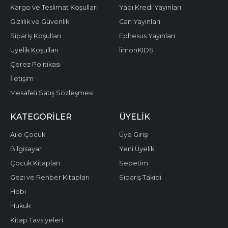
Kargo ve Teslimat Koşulları
Yapı Kredi Yayınları
Gizlilik ve Güvenlik
Can Yayınları
Sipariş Koşulları
Ephesus Yayınları
Üyelik Koşulları
limonKIDS
Çerez Politikası
İletişim
Mesafeli Satış Sözleşmesi
KATEGORILER
ÜYELIK
Aile Çocuk
Üye Girişi
Bilgisayar
Yeni Üyelik
Çocuk Kitapları
Sepetim
Gezi ve Rehber Kitapları
Sipariş Takibi
Hobi
Hukuk
Kitap Tavsiyeleri