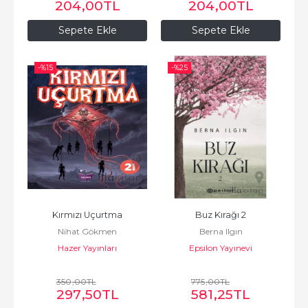
204
,00
TL
204
,00
TL
Sepete Ekle
Sepete Ekle
-%
15
-%
25
Kırmızı Uçurtma
Buz Kırağı 2
Nihat Gökmen
Berna Ilgın
Hazer Yayınları
Epsilon Yayınevi
350
,00
TL
775
,00
TL
297
,50
TL
581
,25
TL