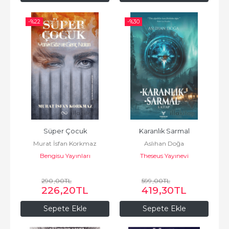
-%
22
-%
30
Süper Çocuk
Karanlık Sarmal
Murat İsfan Korkmaz
Aslıhan Doğa
Bengisu Yayınları
Theseus Yayınevi
290
,00
TL
599
,00
TL
226
,20
TL
419
,30
TL
Sepete Ekle
Sepete Ekle