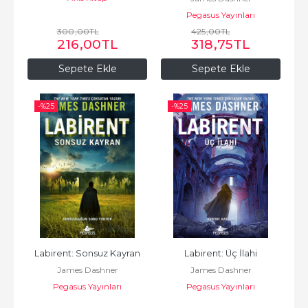
Pegasus Yayınları
300
,00
TL
425
,00
TL
216
,00
TL
318
,75
TL
Sepete Ekle
Sepete Ekle
-%
25
-%
25
Labirent: Sonsuz Kayran
Labirent: Üç İlahi
James Dashner
James Dashner
Pegasus Yayınları
Pegasus Yayınları