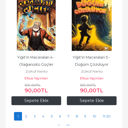
Yiğit'in Maceraları 4 - 
Yiğit'in Maceraları 5 - 
Olağanüstü Güçler
Düğüm Çözülüyor
Zülküf Nanto
Zülküf Nanto
Efsus Yayınları
Efsus Yayınları
120
,00
TL
120
,00
TL
90
,00
TL
90
,00
TL
Sepete Ekle
Sepete Ekle
1
2
3
4
5
6
7
8
9
10
11-20
»
»»