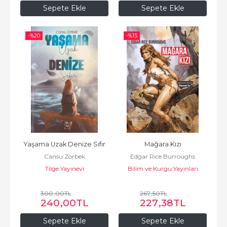
Sepete Ekle
Sepete Ekle
-%
20
-%
15
Yaşama Uzak Denize Sıfır
Mağara Kızı
Cansu Zorbek
Edgar Rice Burroughs
Tilge Yayınevi
Bilim ve Kurgu Yayınları
300
,00
TL
267
,50
TL
240
,00
TL
227
,38
TL
Sepete Ekle
Sepete Ekle