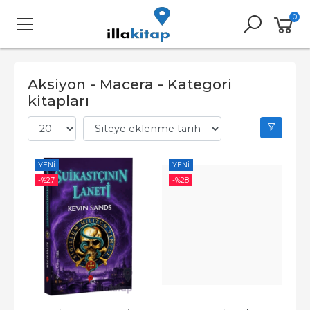
0
Aksiyon - Macera - Kategori
kitapları
YENI
YENI
-%
27
-%
28