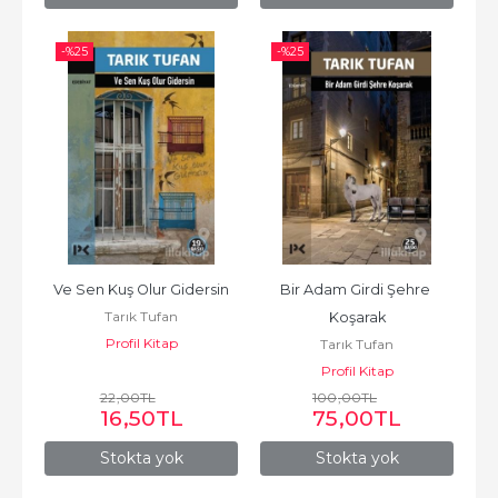
-%
25
-%
25
Ve Sen Kuş Olur Gidersin
Bir Adam Girdi Şehre 
Tarık Tufan
Koşarak
Profil Kitap
Tarık Tufan
Profil Kitap
22
,00
TL
100
,00
TL
16
,50
TL
75
,00
TL
Stokta yok
Stokta yok