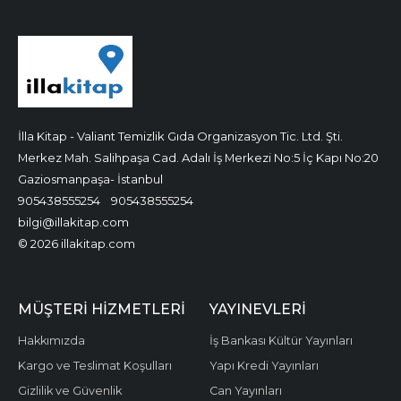
İlla Kitap - Valiant Temizlik Gıda Organizasyon Tic. Ltd. Şti.
Merkez Mah. Salihpaşa Cad. Adalı İş Merkezi No:5 İç Kapı No:20
Gaziosmanpaşa- İstanbul
905438555254
905438555254
bilgi@illakitap.com
© 2026 illakitap.com
MÜŞTERI HIZMETLERI
YAYINEVLERI
Hakkımızda
İş Bankası Kültür Yayınları
Kargo ve Teslimat Koşulları
Yapı Kredi Yayınları
Gizlilik ve Güvenlik
Can Yayınları