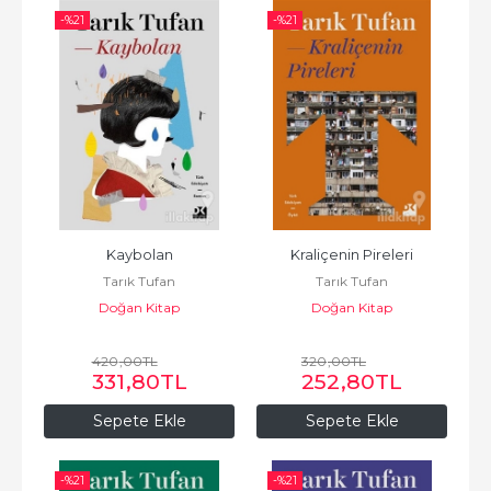
-%
21
-%
21
Kaybolan
Kraliçenin Pireleri
Tarık Tufan
Tarık Tufan
Doğan Kitap
Doğan Kitap
420
,00
TL
320
,00
TL
331
,80
TL
252
,80
TL
Sepete Ekle
Sepete Ekle
-%
21
-%
21