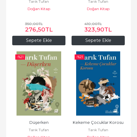
Tarık Tufan
Tarık Tufan
Doğan Kitap
Doğan Kitap
350
,00
TL
410
,00
TL
276
,50
TL
323
,90
TL
Sepete Ekle
Sepete Ekle
-%
21
-%
21
Düşerken
Kekeme Çocuklar Korosu
Tarık Tufan
Tarık Tufan