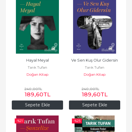
Hayal Meyal
Ve Sen Kuş Olur Gidersin
Tarık Tufan
Tarık Tufan
Doğan Kitap
Doğan Kitap
240
,00
TL
240
,00
TL
189
,60
TL
189
,60
TL
Sepete Ekle
Sepete Ekle
-%
21
-%
25