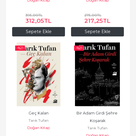
Doğan Kitap
Doğan Kitap
395
,00
TL
275
,00
TL
312
,05
TL
217
,25
TL
Sepete Ekle
Sepete Ekle
-%
21
-%
21
Geç Kalan
Bir Adam Girdi Şehre 
Tarık Tufan
Koşarak
Doğan Kitap
Tarık Tufan
Doğan Kitap