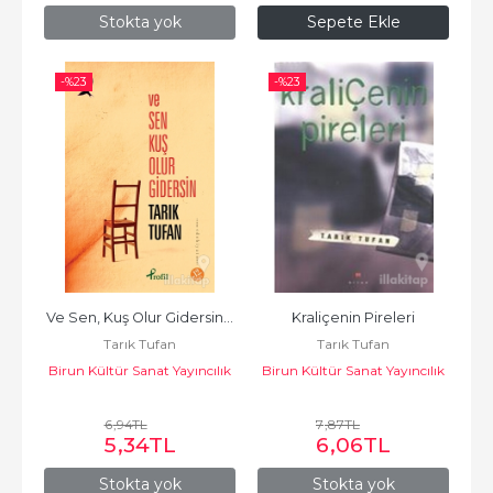
Stokta yok
Sepete Ekle
-%
23
-%
23
Ve Sen, Kuş Olur Gidersin...
Kraliçenin Pireleri
Tarık Tufan
Tarık Tufan
Birun Kültür Sanat Yayıncılık
Birun Kültür Sanat Yayıncılık
6
,94
TL
7
,87
TL
5
,34
TL
6
,06
TL
Stokta yok
Stokta yok