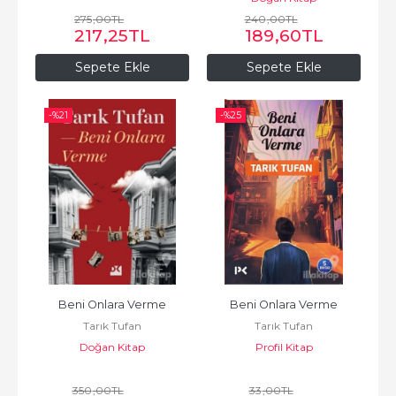
275
,00
TL
240
,00
TL
217
,25
TL
189
,60
TL
Sepete Ekle
Sepete Ekle
-%
21
-%
25
Beni Onlara Verme
Beni Onlara Verme
Tarık Tufan
Tarık Tufan
Doğan Kitap
Profil Kitap
350
,00
TL
33
,00
TL