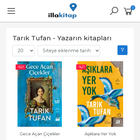
0
Tarık Tufan - Yazarın kitapları
-%
21
-%
21
Gece Açan Çiçekler
Aşıklara Yer Yok