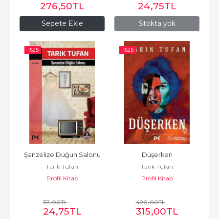
276
,50
TL
24
,75
TL
Sepete Ekle
Stokta yok
-%
25
-%
25
Şanzelize Düğün Salonu
Düşerken
Tarık Tufan
Tarık Tufan
Profil Kitap
Profil Kitap
33
,00
TL
420
,00
TL
24
,75
TL
315
,00
TL