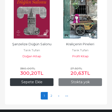
Şanzelize Düğün Salonu
Kraliçenin Pireleri
Tarık Tufan
Tarık Tufan
Doğan Kitap
Profil Kitap
380
,00
TL
27
,50
TL
300
,20
TL
20
,63
TL
Sepete Ekle
Stokta yok
1
2
»
»»