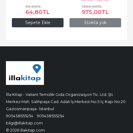
90
,00
TL
1.300
,00
TL
64
,80
TL
975
,00
TL
Sepete Ekle
Stokta yok
İlla Kitap - Valiant Temizlik Gıda Organizasyon Tic. Ltd. Şti.
Merkez Mah. Salihpaşa Cad. Adalı İş Merkezi No:5 İç Kapı No:20
Gaziosmanpaşa- İstanbul
905438555254
905438555254
bilgi@illakitap.com
© 2026 illakitap.com