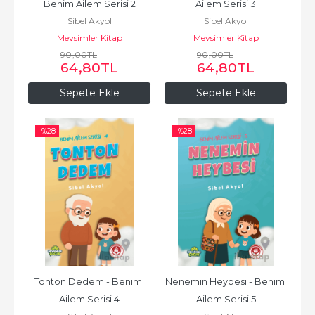
Benim Ailem Serisi 2
Ailem Serisi 3
Sibel Akyol
Sibel Akyol
Mevsimler Kitap
Mevsimler Kitap
90
,00
TL
90
,00
TL
64
,80
TL
64
,80
TL
Sepete Ekle
Sepete Ekle
-%
28
-%
28
Tonton Dedem - Benim 
Nenemin Heybesi - Benim 
Ailem Serisi 4
Ailem Serisi 5