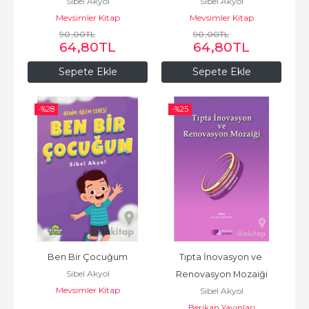
Sibel Akyol
Sibel Akyol
Mevsimler Kitap
Mevsimler Kitap
90
,00
TL
90
,00
TL
64
,80
TL
64
,80
TL
Sepete Ekle
Sepete Ekle
-%
28
-%
25
Ben Bir Çocuğum
Tıpta İnovasyon ve 
Sibel Akyol
Renovasyon Mozaiği
Mevsimler Kitap
Sibel Akyol
Berikan Yayınları