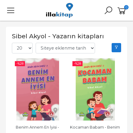
0
Sibel Akyol - Yazarın kitapları
-%
28
-%
28
Benim Annem En İyisi - 
Kocaman Babam - Benim 