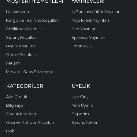
MÜŞTERI HIZMETLERI
YAYINEVLERI
Hakkımızda
İş Bankası Kültür Yayınları
Kargo ve Teslimat Koşulları
Yapı Kredi Yayınları
Gizlilik ve Güvenlik
Can Yayınları
Sipariş Koşulları
Ephesus Yayınları
Üyelik Koşulları
limonKIDS
Çerez Politikası
İletişim
Mesafeli Satış Sözleşmesi
KATEGORILER
ÜYELIK
Aile Çocuk
Üye Girişi
Bilgisayar
Yeni Üyelik
Çocuk Kitapları
Sepetim
Gezi ve Rehber Kitapları
Sipariş Takibi
Hobi