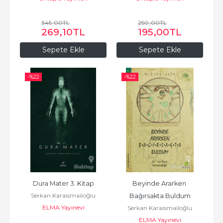
345
,00
TL
250
,00
TL
269
,10
TL
195
,00
TL
Sepete Ekle
Sepete Ekle
-%
22
-%
22
Dura Mater 3. Kitap
Beyinde Ararken 
Serkan Karaismailoğlu
Bağırsakta Buldum
ELMA Yayınevi
Serkan Karaismailoğlu
ELMA Yayınevi