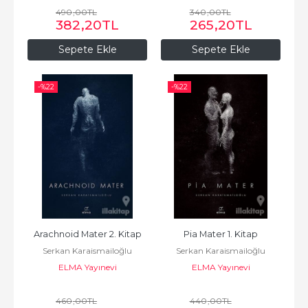
490
,00
TL
340
,00
TL
382
,20
TL
265
,20
TL
Sepete Ekle
Sepete Ekle
-%
22
-%
22
Arachnoid Mater 2. Kitap
Pia Mater 1. Kitap
Serkan Karaismailoğlu
Serkan Karaismailoğlu
ELMA Yayınevi
ELMA Yayınevi
460
,00
TL
440
,00
TL