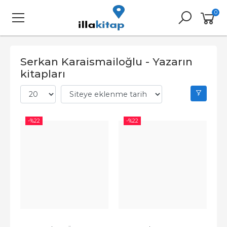
0
Serkan Karaismailoğlu - Yazarın
kitapları
-%
22
-%
22