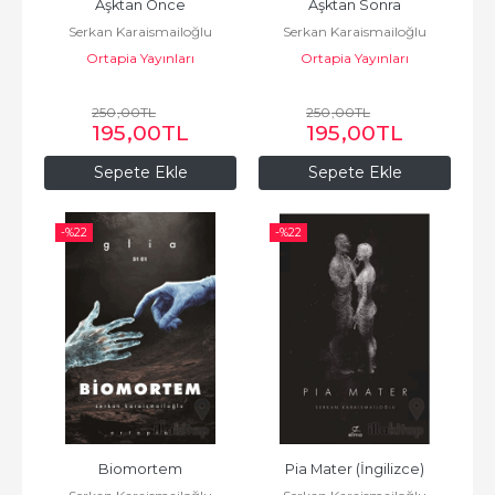
Aşktan Önce
Aşktan Sonra
Serkan Karaismailoğlu
Serkan Karaismailoğlu
Ortapia Yayınları
Ortapia Yayınları
250
,00
TL
250
,00
TL
195
,00
TL
195
,00
TL
Sepete Ekle
Sepete Ekle
-%
22
-%
22
Biomortem
Pia Mater (İngilizce)