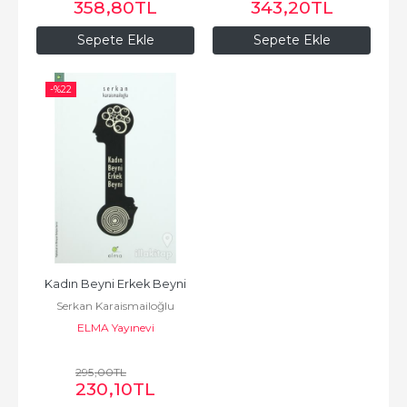
358
,80
TL
343
,20
TL
Sepete Ekle
Sepete Ekle
-%
22
Kadın Beyni Erkek Beyni
Serkan Karaismailoğlu
ELMA Yayınevi
295
,00
TL
230
,10
TL