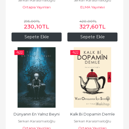
Serkan Karaismailoğlu
Serkan Karaismailoğlu
Ortapia Yayınları
ELMA Yayınevi
295
,00
TL
420
,00
TL
230
,10
TL
327
,60
TL
Sepete Ekle
Sepete Ekle
-%
22
-%
22
Dünyanın En Yalnız Beyni
Kalk Bi Dopamin Demle
Serkan Karaismailoğlu
Serkan Karaismailoğlu
Ortapia Yayınları
Ortapia Yayınları