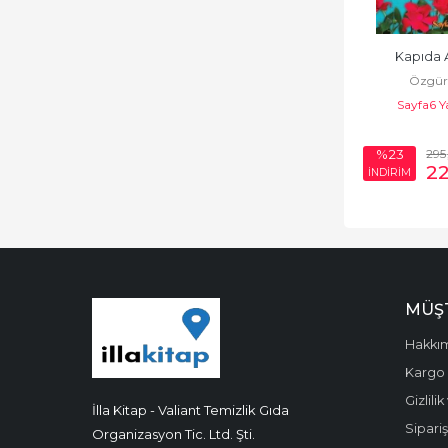
Kapıda 
Özgür
Sayfa6 Y
295
%23
2
İNDİRİM
MÜŞT
Hakkı
Kargo 
Gizlili
İlla Kitap - Valiant Temizlik Gıda
Sipariş
Organizasyon Tic. Ltd. Şti.