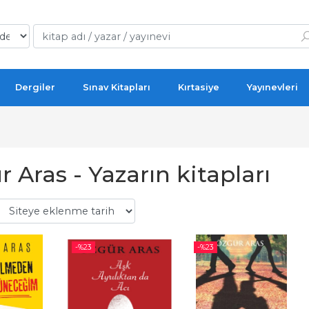
Dergiler
Sınav Kitapları
Kırtasiye
Yayınevleri
 Aras - Yazarın kitapları
-%
23
-%
23