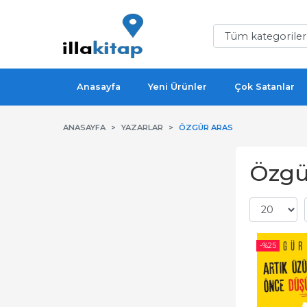
Anasayfa
Yeni Ürünler
Çok Satanlar
ANASAYFA
YAZARLAR
ÖZGÜR ARAS
Özgür
-%
25