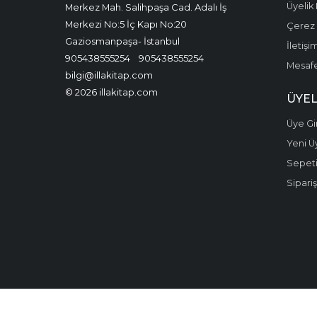
Üyelik 
Merkez Mah. Salihpaşa Cad. Adalı İş
Merkezi No:5 İç Kapı No:20
Çerez P
Gaziosmanpaşa- İstanbul
İletişi
905438555254
905438555254
Mesafe
bilgi@illakitap.com
© 2026 illakitap.com
ÜYEL
Üye Gir
Yeni Ü
Sepet
Sipariş