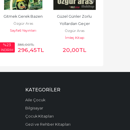
Gitmek Gerek Bazen
Güzel Günler Zorlu 
Özgür Aras
Yollardan Geçer
Sayfa6 Yayınları
Özgür Aras
İmleç Kitap
385
,00
TL
%23
296
,45
TL
20
,00
TL
İNDİRİM
KATEGORILER
Aile Çocuk
Bilgisayar
Çocuk Kitapları
Gezi ve Rehber Kitapları