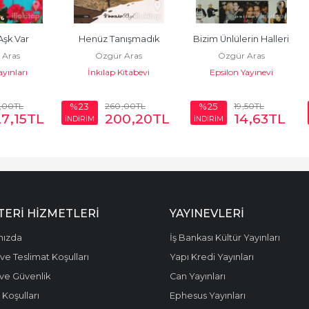
Aşk Var
Henüz Tanışmadık
Bizim Ünlülerin Halleri
 Aras
Özgür Aras
Özgür Aras
ayınları
İnkılap Kitabevi
Epsilon Yayınevi
,00
TL
260
,00
TL
19
,50
TL
%23
%25
27
,15
TL
200
,20
TL
14
,63
TL
İNDİRİM
İNDİRİM
ERI HIZMETLERI
YAYINEVLERI
mızda
İş Bankası Kültür Yayınları
ve Teslimat Koşulları
Yapı Kredi Yayınları
k ve Güvenlik
Can Yayınları
 Koşulları
Ephesus Yayınları