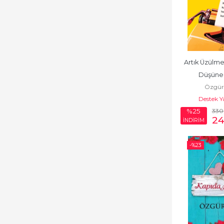
Artık Üzülm
Düşüne
Özgür
Destek Y
330
%25
24
İNDİRİM
-%
23