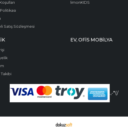
Koşulları
limonKIDS
olitikası
m
li Satış Sözleşmesi
IK
EV, OFIS MOBILYA
işi
yelik
im
 Takibi
.,-*(/