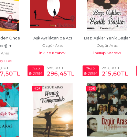
eden Önce 
Aşk Ayrılıktan da Acı
Bazı Aşklar Yenik Başlar
Özgür Aras
Özgür Aras
ceğim
İnkılap Kitabevi
İnkılap Kitabevi
 Aras
ayınları
,00
TL
385
,00
TL
280
,00
TL
%23
%23
7
,50
TL
296
,45
TL
215
,60
TL
İNDİRİM
İNDİRİM
-%
23
-%
25