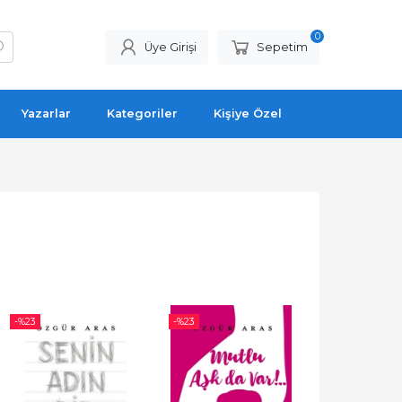
0
Üye Girişi
Sepetim
Yazarlar
Kategoriler
Kişiye Özel
-%
23
-%
23