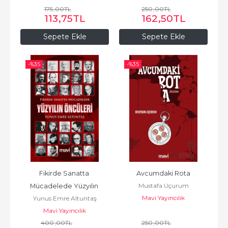
175
,00
TL
250
,00
TL
113
,75
TL
162
,50
TL
Sepete Ekle
Sepete Ekle
-%
35
-%
35
Fikirde Sanatta 
Avcumdaki Rota
Mustafa Uçurum
Mücadelede Yüzyılın 
Mavi Yayıncılık
Yunus Emre Altuntaş
Öncüleri
Mavi Yayıncılık
400
,00
TL
250
,00
TL