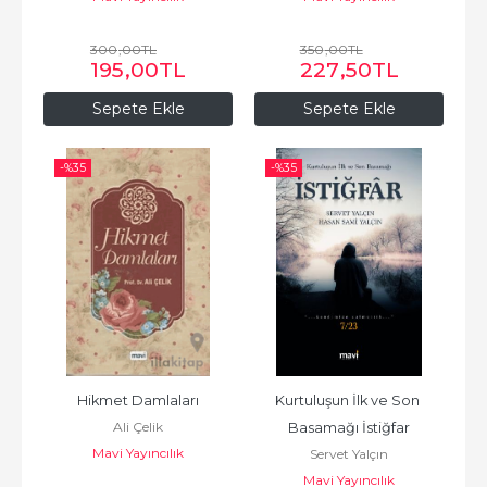
300
,00
TL
350
,00
TL
195
,00
TL
227
,50
TL
Sepete Ekle
Sepete Ekle
-%
35
-%
35
Hikmet Damlaları
Kurtuluşun İlk ve Son 
Ali Çelik
Basamağı İstiğfar
Mavi Yayıncılık
Servet Yalçın
Mavi Yayıncılık