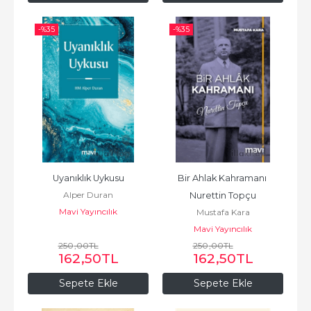
-%
35
-%
35
Uyanıklık Uykusu
Bir Ahlak Kahramanı 
Alper Duran
Nurettin Topçu
Mavi Yayıncılık
Mustafa Kara
Mavi Yayıncılık
250
,00
TL
250
,00
TL
162
,50
TL
162
,50
TL
Sepete Ekle
Sepete Ekle