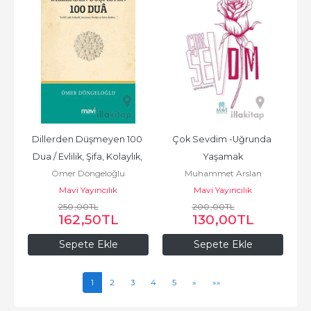
Dillerden Düşmeyen 100 
Çok Sevdim -Uğrunda 
Dua / Evlilik, Şifa, Kolaylık, 
Yaşamak
Ömer Döngeloğlu
Muhammet Arslan
Korunma, Bereket...
Mavi Yayıncılık
Mavi Yayıncılık
250
,00
TL
200
,00
TL
162
,50
TL
130
,00
TL
Sepete Ekle
Sepete Ekle
1
2
3
4
5
»
»»