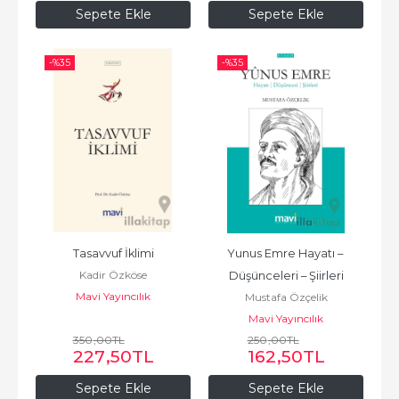
Sepete Ekle
Sepete Ekle
-%
35
-%
35
Tasavvuf İklimi
Yunus Emre Hayatı – 
Kadir Özköse
Düşünceleri – Şiirleri
Mavi Yayıncılık
Mustafa Özçelik
Mavi Yayıncılık
350
,00
TL
250
,00
TL
227
,50
TL
162
,50
TL
Sepete Ekle
Sepete Ekle