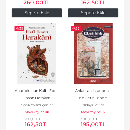
260
,00
TL
162
,50
TL
Sepete Ekle
Sepete Ekle
-%
35
-%
35
Anadolu’nun Kalbi Ebul-
Ahlat’tan İstanbul’a 
Hasan Harakani
Köklerin İzinde
Sadık Yalsızuçanlar
Nidayi Sevim
Mavi Yayıncılık
Mavi Yayıncılık
250
,00
TL
300
,00
TL
162
,50
TL
195
,00
TL