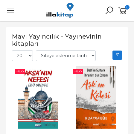
0
Mavi Yayıncılık - Yayınevinin
kitapları
-%
35
-%
35