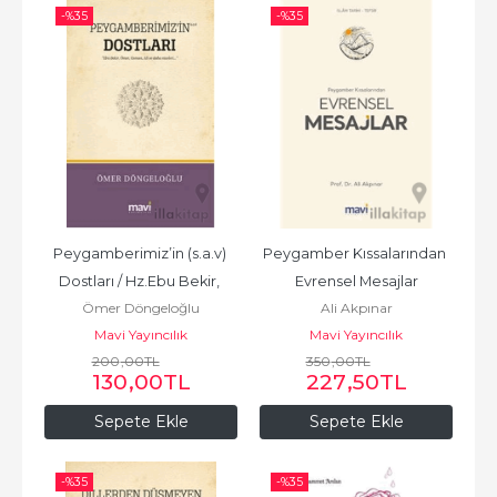
-%
35
-%
35
Peygamberimiz’in (s.a.v) 
Peygamber Kıssalarından 
Dostları / Hz.Ebu Bekir, 
Evrensel Mesajlar
Ömer Döngeloğlu
Ali Akpınar
Hz.Ömer, Hz.Osman,...
Mavi Yayıncılık
Mavi Yayıncılık
200
,00
TL
350
,00
TL
130
,00
TL
227
,50
TL
Sepete Ekle
Sepete Ekle
-%
35
-%
35