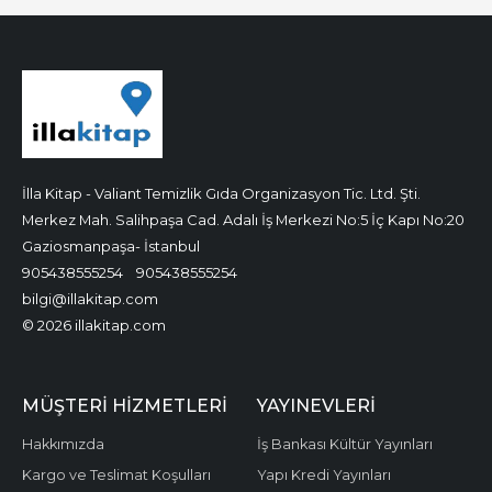
İlla Kitap - Valiant Temizlik Gıda Organizasyon Tic. Ltd. Şti.
Merkez Mah. Salihpaşa Cad. Adalı İş Merkezi No:5 İç Kapı No:20
Gaziosmanpaşa- İstanbul
905438555254
905438555254
bilgi@illakitap.com
© 2026 illakitap.com
MÜŞTERI HIZMETLERI
YAYINEVLERI
Hakkımızda
İş Bankası Kültür Yayınları
Kargo ve Teslimat Koşulları
Yapı Kredi Yayınları