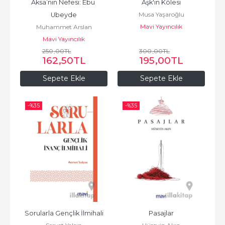
Aksa’nın Nefesi: Ebu 
Aşk'ın Kölesi
Musa Yaşaroğlu
Ubeyde
Mavi Yayıncılık
Muhammet Arslan
Mavi Yayıncılık
250
,00
TL
300
,00
TL
162
,50
TL
195
,00
TL
Sepete Ekle
Sepete Ekle
-%
35
-%
35
Sorularla Gençlik İlmihali
Pasajlar