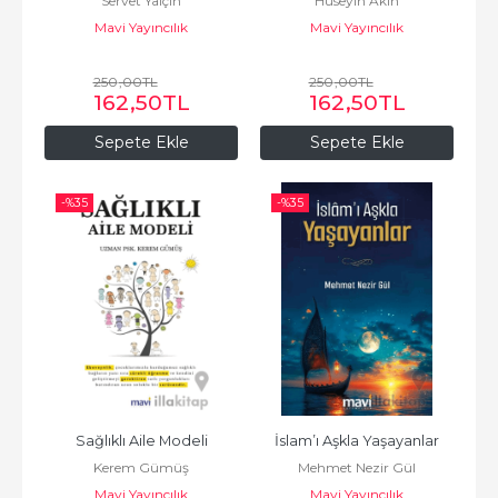
Servet Yalçın
Hüseyin Akın
Mavi Yayıncılık
Mavi Yayıncılık
250
,00
TL
250
,00
TL
162
,50
TL
162
,50
TL
Sepete Ekle
Sepete Ekle
-%
35
-%
35
Sağlıklı Aile Modeli
İslam’ı Aşkla Yaşayanlar
Kerem Gümüş
Mehmet Nezir Gül
Mavi Yayıncılık
Mavi Yayıncılık