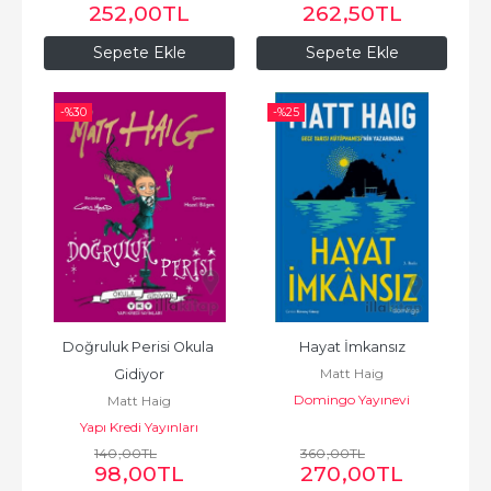
252
,00
TL
262
,50
TL
Sepete Ekle
Sepete Ekle
-%
30
-%
25
Doğruluk Perisi Okula 
Hayat İmkansız
Matt Haig
Gidiyor
Domingo Yayınevi
Matt Haig
Yapı Kredi Yayınları
140
,00
TL
360
,00
TL
98
,00
TL
270
,00
TL