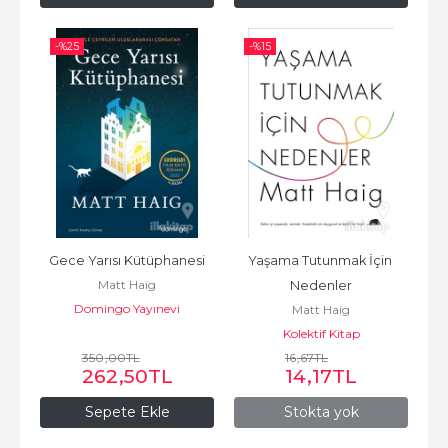
-%
25
-%
15
Gece Yarısı Kütüphanesi
Yaşama Tutunmak İçin 
Matt Haig
Nedenler
Domingo Yayınevi
Matt Haig
Kolektif Kitap
350
,00
TL
16
,67
TL
262
,50
TL
14
,17
TL
Sepete Ekle
Stokta yok