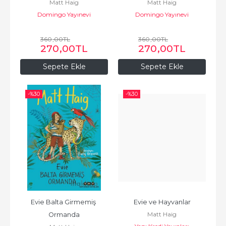
Matt Haig
Matt Haig
Domingo Yayınevi
Domingo Yayınevi
360
,00
TL
360
,00
TL
270
,00
TL
270
,00
TL
Sepete Ekle
Sepete Ekle
-%
30
-%
30
Evie Balta Girmemiş 
Evie ve Hayvanlar
Matt Haig
Ormanda