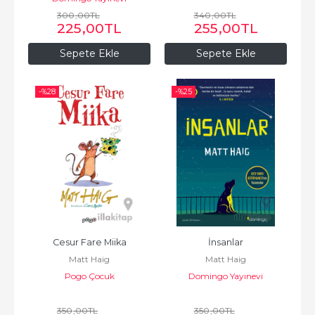
300
,00
TL
340
,00
TL
225
,00
TL
255
,00
TL
Sepete Ekle
Sepete Ekle
-%
28
-%
25
Cesur Fare Miika
İnsanlar
Matt Haig
Matt Haig
Pogo Çocuk
Domingo Yayınevi
350
,00
TL
350
,00
TL