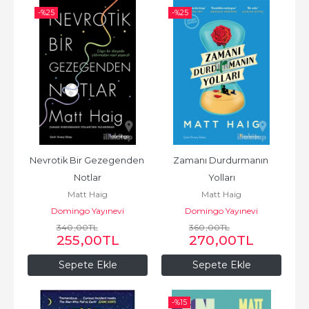
-%
25
-%
25
Nevrotik Bir Gezegenden 
Zamanı Durdurmanın 
Notlar
Yolları
Matt Haig
Matt Haig
Domingo Yayınevi
Domingo Yayınevi
340
,00
TL
360
,00
TL
255
,00
TL
270
,00
TL
Sepete Ekle
Sepete Ekle
-%
15