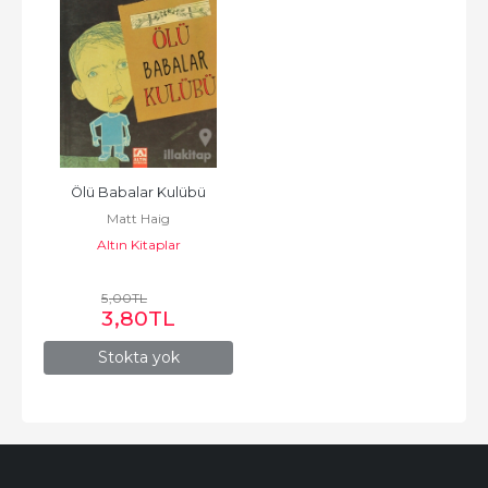
Ölü Babalar Kulübü
Matt Haig
Altın Kitaplar
5
,00
TL
3
,80
TL
Stokta yok