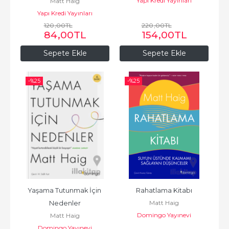
Yapı Kredi Yayınları
Matt Haig
Yapı Kredi Yayınları
120
,00
TL
220
,00
TL
84
,00
TL
154
,00
TL
Sepete Ekle
Sepete Ekle
-%
25
-%
25
Yaşama Tutunmak İçin 
Rahatlama Kitabı
Matt Haig
Nedenler
Domingo Yayınevi
Matt Haig
Domingo Yayınevi