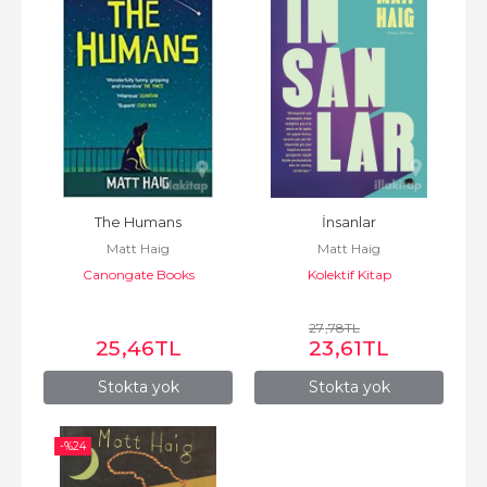
The Humans
İnsanlar
Matt Haig
Matt Haig
Canongate Books
Kolektif Kitap
27
,78
TL
25
,46
TL
23
,61
TL
Stokta yok
Stokta yok
-%
24