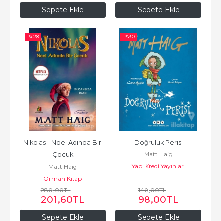
Sepete Ekle
Sepete Ekle
-%
28
-%
30
Nikolas - Noel Adında Bir 
Doğruluk Perisi
Matt Haig
Çocuk
Yapı Kredi Yayınları
Matt Haig
Orman Kitap
280
,00
TL
140
,00
TL
201
,60
TL
98
,00
TL
Sepete Ekle
Sepete Ekle