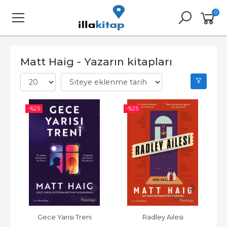
0
Matt Haig - Yazarın kitapları
-%
25
-%
25
Gece Yarısı Treni
Radley Ailesi