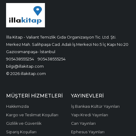
İlla Kitap - Valiant Temizlik Gıda Organizasyon Tic. Ltd. Şti.
Merkez Mah. Salihpaşa Cad. Adalı İş Merkezi No:5 İç Kapı No:20
Gaziosmanpaşa- İstanbul
905438555254
905438555254
bilgi@illakitap.com
© 2026 illakitap.com
MÜŞTERI HIZMETLERI
YAYINEVLERI
Hakkımızda
İş Bankası Kültür Yayınları
Kargo ve Teslimat Koşulları
Yapı Kredi Yayınları
Gizlilik ve Güvenlik
Can Yayınları
Sipariş Koşulları
Ephesus Yayınları