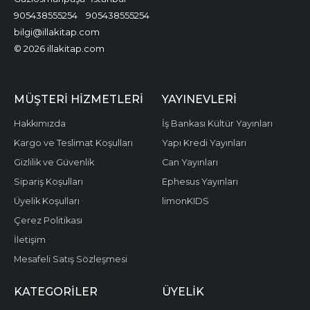
905438555254
905438555254
bilgi@illakitap.com
© 2026 illakitap.com
MÜŞTERI HIZMETLERI
YAYINEVLERI
Hakkımızda
İş Bankası Kültür Yayınları
Kargo ve Teslimat Koşulları
Yapı Kredi Yayınları
Gizlilik ve Güvenlik
Can Yayınları
Sipariş Koşulları
Ephesus Yayınları
Üyelik Koşulları
limonKIDS
Çerez Politikası
İletişim
Mesafeli Satış Sözleşmesi
KATEGORILER
ÜYELIK