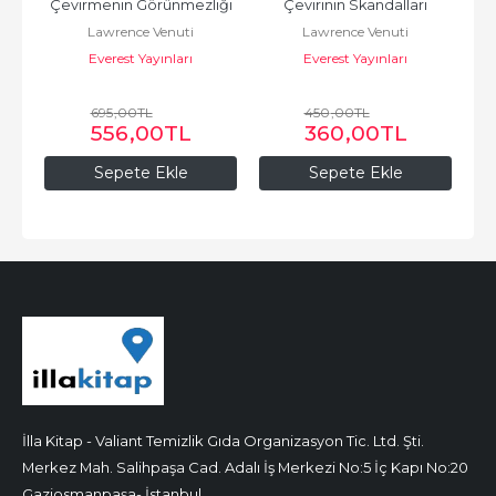
Çevirmenin Görünmezliği
Çevirinin Skandalları
Lawrence Venuti
Lawrence Venuti
Everest Yayınları
Everest Yayınları
695
,00
TL
450
,00
TL
556
,00
TL
360
,00
TL
Sepete Ekle
Sepete Ekle
İlla Kitap - Valiant Temizlik Gıda Organizasyon Tic. Ltd. Şti.
Merkez Mah. Salihpaşa Cad. Adalı İş Merkezi No:5 İç Kapı No:20
Gaziosmanpaşa- İstanbul