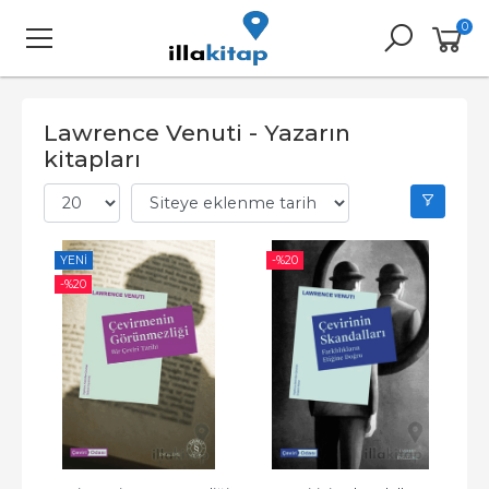
0
Lawrence Venuti - Yazarın
kitapları
YENI
-%
20
-%
20