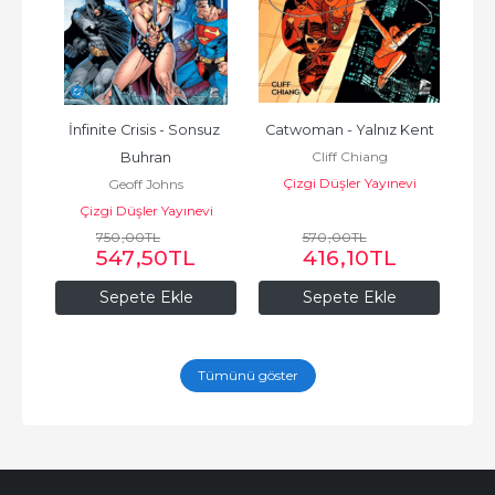
İnfinite Crisis - Sonsuz 
Catwoman - Yalnız Kent
100 
to
Cliff Chiang
Buhran
vi
Çizgi Düşler Yayınevi
Ç
Geoff Johns
Çizgi Düşler Yayınevi
750
,00
TL
570
,00
TL
547
,50
TL
416
,10
TL
Sepete Ekle
Sepete Ekle
Tümünü göster