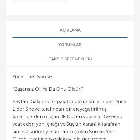
AÇIKLAMA
YORUMLAR
TAKSIT SEÇENEKLERI
Yüce Lider Snoke
“Başarısız Ol. Ya Da Onu Öldür.”
Şeytani Galaktik İmparatorluk'un küllerinden Yüce
Lider Snoke tarafından bir arayagetirilmiş
fanatiklerden oluşan İlk Düzen yükseldi. Gelecek
vaat eden yeni çırağı veGüç'ün karanlık tarafının
sınırsız kudretiyle donanmış olan Snoke, Yeni
Cumhuriyet'iezip galaksiyi ele geçirmeye