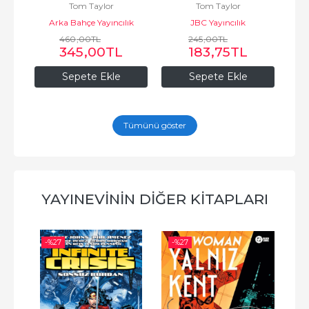
Tom Taylor
Tom Taylor
ık
Arka Bahçe Yayıncılık
JBC Yayıncılık
460
,00
TL
245
,00
TL
345
,00
TL
183
,75
TL
Sepete Ekle
Sepete Ekle
Tümünü göster
YAYINEVININ DIĞER KITAPLARI
-%
27
-%
27
-%