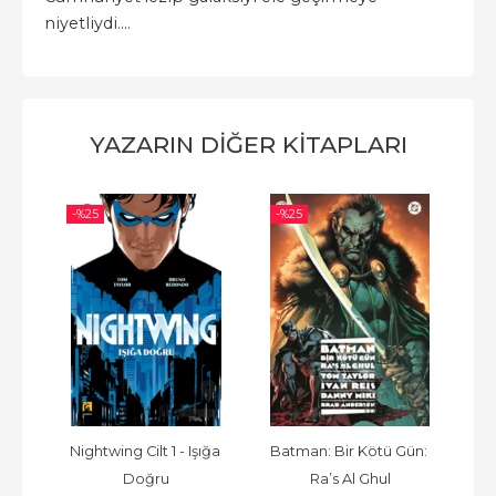
niyetliydi....
YAZARIN DIĞER KITAPLARI
-%
25
-%
25
-%
Nightwing Cilt 1 - Işığa 
Batman: Bir Kötü Gün: 
n
Doğru
Ra’s Al Ghul