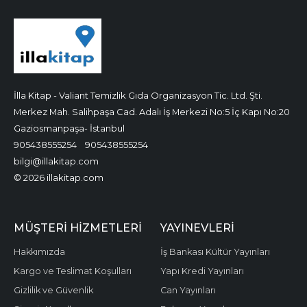
İlla Kitap - Valiant Temizlik Gıda Organizasyon Tic. Ltd. Şti.
Merkez Mah. Salihpaşa Cad. Adalı İş Merkezi No:5 İç Kapı No:20
Gaziosmanpaşa- İstanbul
905438555254
905438555254
bilgi@illakitap.com
© 2026 illakitap.com
MÜŞTERI HIZMETLERI
YAYINEVLERI
Hakkımızda
İş Bankası Kültür Yayınları
Kargo ve Teslimat Koşulları
Yapı Kredi Yayınları
Gizlilik ve Güvenlik
Can Yayınları