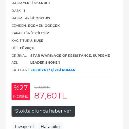
BASIM YERI:
İSTANBUL
BASKI:
1
BASIM TARIHI:
2021-07
ÇEVIREN:
EGEMEN GÖRÇEK
KAPAK TÜRÜ:
CILTSIZ
KAĞIT TÜRÜ:
KUŞE
DILI:
TÜRKÇE
ORIJINAL
STAR WARS: AGE OF RESISTANCE, SUPREME
ADI:
LEADER SNOKE 1
KATEGORI:
EDEBIYAT
/
ÇIZGI ROMAN
%27
120
,00
TL
87
,60
TL
INDIRIMLI
Stokta olunca haber ver
Tavsiye et
Hata bildir