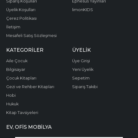
Sipariş Koşulları
Ephesus Yayınları
Üyelik Koşulları
limonKIDS
Çerez Politikası
İletişim
Mesafeli Satış Sözleşmesi
KATEGORILER
ÜYELIK
Aile Çocuk
Üye Girişi
Bilgisayar
Yeni Üyelik
Çocuk Kitapları
Sepetim
Gezi ve Rehber Kitapları
Sipariş Takibi
Hobi
Hukuk
Kitap Tavsiyeleri
EV, OFIS MOBILYA