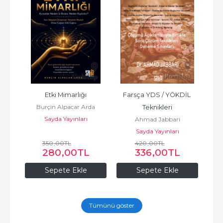
Etki Mimarlığı
Farsça YDS / YÖKDİL 
Burçin Alpacar Arda
Teknikleri
Sayda Yayınları
Ahmad Jabbari
Sayda Yayınları
350
,00
TL
420
,00
TL
280
,00
TL
336
,00
TL
Sepete Ekle
Sepete Ekle
Tümünü göster