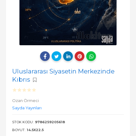
Uluslararası Siyasetin Merkezinde
Kıbrıs
Ozan Örmeci
Sayda Yayınları
STOK KODU:
9786259205618
BOYUT:
14.5X22.5