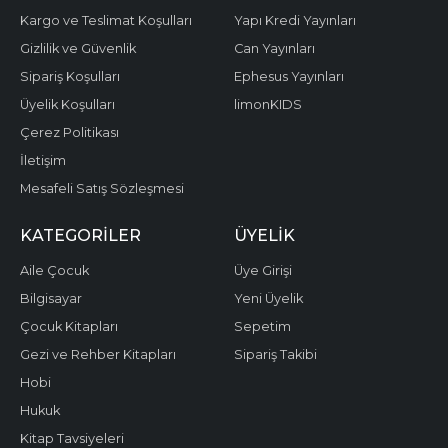
Kargo ve Teslimat Koşulları
Yapı Kredi Yayınları
Gizlilik ve Güvenlik
Can Yayınları
Sipariş Koşulları
Ephesus Yayınları
Üyelik Koşulları
limonKIDS
Çerez Politikası
İletişim
Mesafeli Satış Sözleşmesi
KATEGORILER
ÜYELIK
Aile Çocuk
Üye Girişi
Bilgisayar
Yeni Üyelik
Çocuk Kitapları
Sepetim
Gezi ve Rehber Kitapları
Sipariş Takibi
Hobi
Hukuk
Kitap Tavsiyeleri