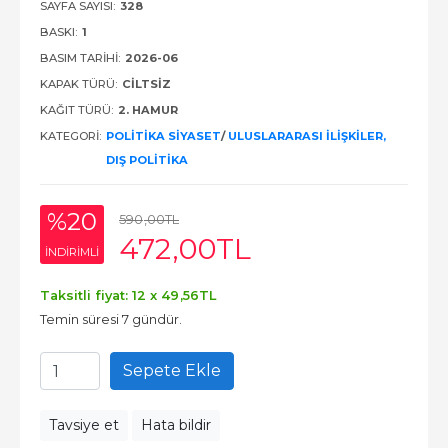
SAYFA SAYISI:
328
BASKI:
1
BASIM TARIHI:
2026-06
KAPAK TÜRÜ:
CILTSIZ
KAĞIT TÜRÜ:
2. HAMUR
KATEGORI:
POLITIKA SIYASET
/
ULUSLARARASI İLIŞKILER,
DIŞ POLITIKA
%20
590
,00
TL
472
,00
TL
INDIRIMLI
Taksitli fiyat: 12 x
49
,56
TL
Temin süresi 7 gündür.
Sepete Ekle
Tavsiye et
Hata bildir