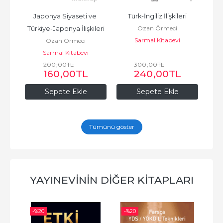
in 
Japonya Siyaseti ve 
Türk-İngiliz İlişkileri
A
Ozan Örmeci
Türkiye-Japonya İlişkileri
Sarmal Kitabevi
Ozan Örmeci
Sarmal Kitabevi
200
,00
TL
300
,00
TL
160
,00
TL
240
,00
TL
Sepete Ekle
Sepete Ekle
Tümünü göster
YAYINEVININ DIĞER KITAPLARI
-%
20
-%
20
-%