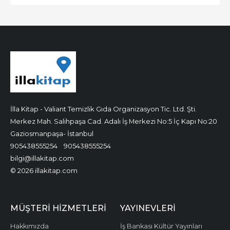
İlla Kitap - Valiant Temizlik Gıda Organizasyon Tic. Ltd. Şti.
Merkez Mah. Salihpaşa Cad. Adalı İş Merkezi No:5 İç Kapı No:20
Gaziosmanpaşa- İstanbul
905438555254
905438555254
bilgi@illakitap.com
© 2026 illakitap.com
MÜŞTERI HIZMETLERI
YAYINEVLERI
Hakkımızda
İş Bankası Kültür Yayınları