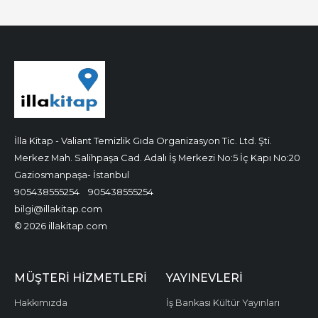
İlla Kitap - Valiant Temizlik Gıda Organizasyon Tic. Ltd. Şti.
Merkez Mah. Salihpaşa Cad. Adalı İş Merkezi No:5 İç Kapı No:20
Gaziosmanpaşa- İstanbul
905438555254
905438555254
bilgi@illakitap.com
© 2026 illakitap.com
MÜŞTERI HIZMETLERI
YAYINEVLERI
Hakkımızda
İş Bankası Kültür Yayınları