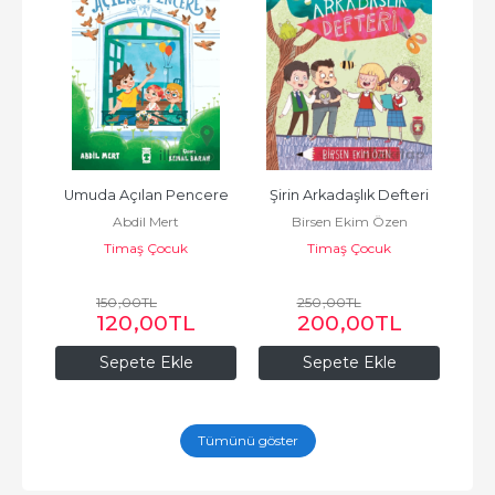
m 
Umuda Açılan Pencere
Şirin Arkadaşlık Defteri
S
Abdil Mert
Birsen Ekim Özen
Timaş Çocuk
Timaş Çocuk
150
,00
TL
250
,00
TL
120
,00
TL
200
,00
TL
Sepete Ekle
Sepete Ekle
Tümünü göster