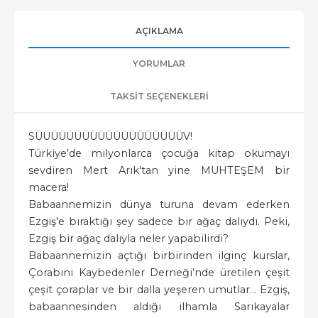
AÇIKLAMA
YORUMLAR
TAKSIT SEÇENEKLERI
SÜÜÜÜÜÜÜÜÜÜÜÜÜÜÜÜÜÜÜV!
Türkiye’de milyonlarca çocuğa kitap okumayı
sevdiren Mert Arık'tan yine MUHTEŞEM bir
macera!
Babaannemizin dünya turuna devam ederken
Ezgiş'e bıraktığı şey sadece bir ağaç dalıydı. Peki,
Ezgiş bir ağaç dalıyla neler yapabilirdi?
Babaannemizin açtığı birbirinden ilginç kurslar,
Çorabını Kaybedenler Derneği’nde üretilen çeşit
çeşit çoraplar ve bir dalla yeşeren umutlar... Ezgiş,
babaannesinden aldığı ilhamla Sarıkayalar