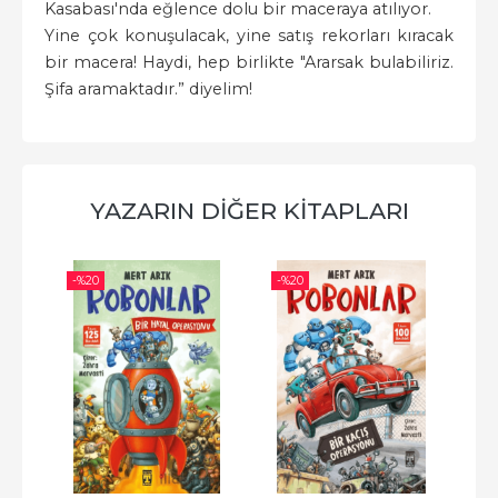
Kasabası'nda eğlence dolu bir maceraya atılıyor.
Yine çok konuşulacak, yine satış rekorları kıracak
bir macera! Haydi, hep birlikte "Ararsak bulabiliriz.
Şifa aramaktadır.” diyelim!
YAZARIN DIĞER KITAPLARI
-%
20
-%
20
-%