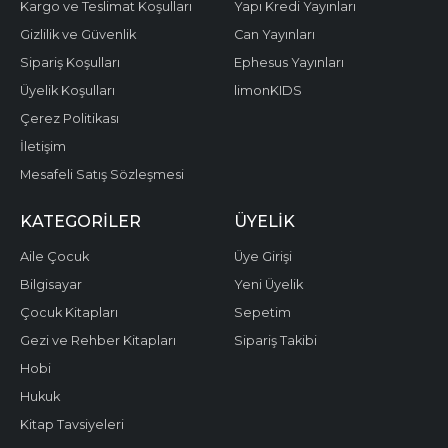
Kargo ve Teslimat Koşulları
Yapı Kredi Yayınları
Gizlilik ve Güvenlik
Can Yayınları
Sipariş Koşulları
Ephesus Yayınları
Üyelik Koşulları
limonKIDS
Çerez Politikası
İletişim
Mesafeli Satış Sözleşmesi
KATEGORILER
ÜYELIK
Aile Çocuk
Üye Girişi
Bilgisayar
Yeni Üyelik
Çocuk Kitapları
Sepetim
Gezi ve Rehber Kitapları
Sipariş Takibi
Hobi
Hukuk
Kitap Tavsiyeleri