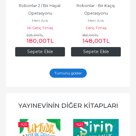
ocuk
Robonlar 2 / Bir Hayal 
Robonlar - Bir Kaçış 
Nan
Operasyonu
Operasyonu
Mert Arık
Mert Arık
İlk Genç Timaş
Genç Timaş
225
,00
TL
185
,00
TL
180
,00
TL
148
,00
TL
Sepete Ekle
Sepete Ekle
Tümünü göster
YAYINEVININ DIĞER KITAPLARI
-%
20
-%
20
-%