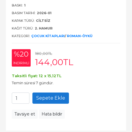
BASKI:
1
BASIM TARIHI:
2026-01
KAPAK TÜRÜ:
CILTSIZ
KAĞIT TÜRÜ:
2. HAMUR
KATEGORI:
ÇOCUK KITAPLARI
/
ROMAN-ÖYKÜ
%20
180
,00
TL
144
,00
TL
INDIRIMLI
Taksitli fiyat: 12 x
15
,12
TL
Temin süresi 7 gündür.
Sepete Ekle
Tavsiye et
Hata bildir