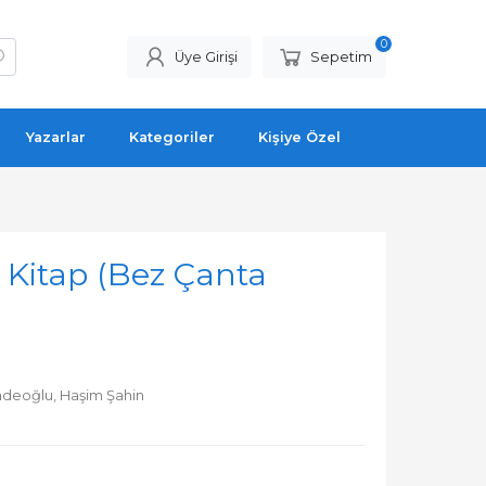
0
Üye Girişi
Sepetim
Yazarlar
Kategoriler
Kişiye Özel
4 Kitap (Bez Çanta
adeoğlu,
Haşim Şahin