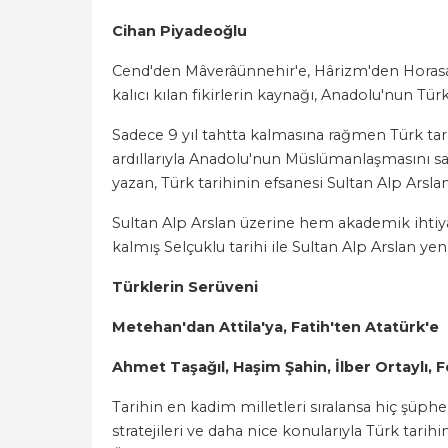
Cihan Piyadeoğlu
Cend'den Mâverâünnehir'e, Hârizm'den Horasan'a
kalıcı kılan fikirlerin kaynağı, Anadolu'nun 
Sadece 9 yıl tahtta kalmasına rağmen Türk tar
ardıllarıyla Anadolu'nun Müslümanlaşmasını sağ
yazan, Türk tarihinin efsanesi Sultan Alp Arsla
Sultan Alp Arslan üzerine hem akademik ihtiyaç
kalmış Selçuklu tarihi ile Sultan Alp Arslan ye
Türklerin Serüveni
Metehan'dan Attila'ya, Fatih'ten Atatürk'e
Ahmet Taşağıl, Haşim Şahin, İlber Ortaylı,
Tarihin en kadim milletleri sıralansa hiç şüphe yo
stratejileri ve daha nice konularıyla Türk tari