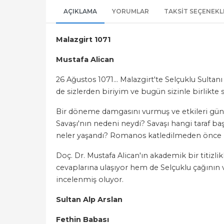
AÇIKLAMA
YORUMLAR
TAKSIT SEÇENEKL
Malazgirt 1071
Mustafa Alican
26 Ağustos 1071… Malazgirt'te Selçuklu Sultan
de sizlerden biriyim ve bugün sizinle birlikt
Bir döneme damgasını vurmuş ve etkileri günüm
Savaşı'nın nedeni neydi? Savaşı hangi taraf baş
neler yaşandı? Romanos katledilmeden önce ha
Doç. Dr. Mustafa Alican'ın akademik bir titizli
cevaplarına ulaşıyor hem de Selçuklu çağının 
incelenmiş oluyor.
Sultan Alp Arslan
Fethin Babası