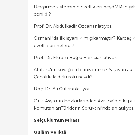
Devşirme sisteminin özellikleri neydi? Padişah
denildi?
Prof. Dr. Abdülkadir Özcananlatıyor.
Osmanlı'da ilk isyanı kim çıkarmıştır? Kardeş
özellikleri nelerdi?
Prof. Dr. Ekrem Buğra Ekincianlatıyor.
Atatürk'ün soyağacı biliniyor mu? Yaşayan akrab
Çanakkale'deki rolü neydi?
Doç. Dr. Ali Güleranlatıyor.
Orta Asya'nın bozkırlarından Avrupa'nın kapıla
komutanlarıTürklerin Serüveni'nde anlatılıyor.
Selçuklu'nun Mirası
Gulâm Ve Iktâ