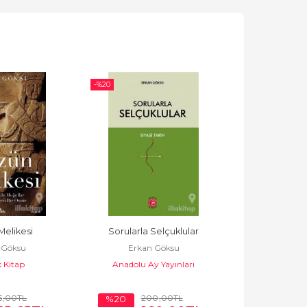
-%
20
-%
23
elikesi
Sorularla Selçuklular
Kutadgu Bilig
 Göksu
Erkan Göksu
Savaş 
 Kitap
Anadolu Ay Yayınları
Erkan
Kronik
5
,00
TL
200
,00
TL
24
%20
%23