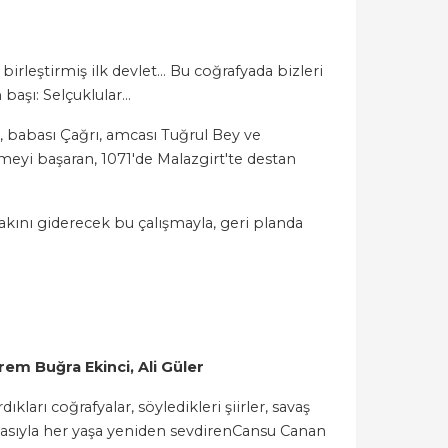
irleştirmiş ilk devlet… Bu coğrafyada bizleri
başı: Selçuklular…
, babası Çağrı, amcası Tuğrul Bey ve
meyi başaran, 1071'de Malazgirt'te destan
akını giderecek bu çalışmayla, geri planda
em Buğra Ekinci, Ali Güler
ıkları coğrafyalar, söyledikleri şiirler, savaş
sıtasıyla her yaşa yeniden sevdirenCansu Canan