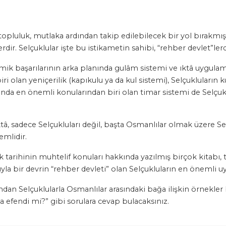
 topluluk, mutlaka ardından takip edilebilecek bir yol bırakmış
rdir. Selçuklular işte bu istikametin sahibi, “rehber devlet”ler
omik başarılarının arka planında gulâm sistemi ve ıktâ uygulam
ri olan yeniçerilik (kapıkulu ya da kul sistemi), Selçukluları
sında en önemli konularından biri olan timar sistemi de Selçuk
, sadece Selçukluları değil, başta Osmanlılar olmak üzere Se
mlidir.
k tarihinin muhtelif konuları hakkında yazılmış birçok kitabı
yla bir devrin “rehber devleti” olan Selçukluların en önemli u
dan Selçuklularla Osmanlılar arasındaki bağa ilişkin örnekler 
da efendi mi?” gibi sorulara cevap bulacaksınız.