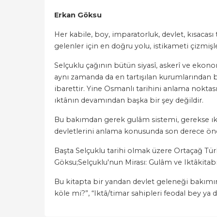
Erkan Göksu
Her kabile, boy, imparatorluk, devlet, kısacası
gelenler için en doğru yolu, istikameti çizmişle
Selçuklu çağının bütün siyasî, askerî ve ekon
aynı zamanda da en tartışılan kurumlarından bi
ibarettir. Yine Osmanlı tarihini anlama nokta
ıktânın devamından başka bir şey değildir.
Bu bakımdan gerek gulâm sistemi, gerekse ıktâ
devletlerini anlama konusunda son derece öne
Başta Selçuklu tarihi olmak üzere Ortaçağ Tür
Göksu;Selçuklu'nun Mirası: Gulâm ve Iktâkitabı
Bu kitapta bir yandan devlet geleneği bakımın
köle mi?”, “Iktâ/timar sahipleri feodal bey ya 