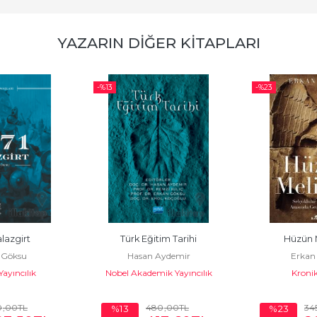
YAZARIN DIĞER KITAPLARI
-%
13
-%
23
lazgirt
Türk Eğitim Tarihi
Hüzün M
 Göksu
Hasan Aydemir
Erkan
ayıncılık
Nobel Akademik Yayıncılık
Kronik
0
,00
TL
480
,00
TL
34
%13
%23