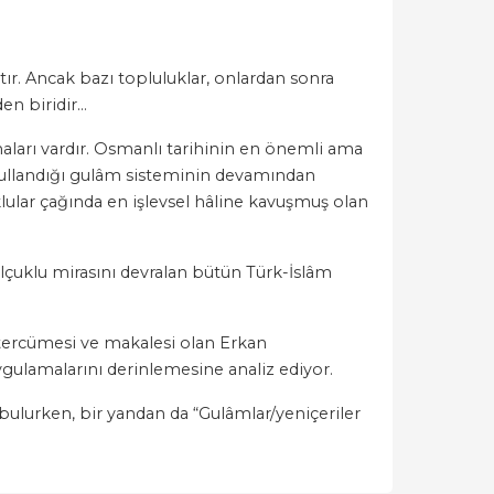
tır. Ancak bazı topluluklar, onlardan sonra
den biridir…
aları vardır. Osmanlı tarihinin en önemli ama
n kullandığı gulâm sisteminin devamından
lular çağında en işlevsel hâline kavuşmuş olan
lçuklu mirasını devralan bütün Türk-İslâm
, tercümesi ve makalesi olan Erkan
ygulamalarını derinlemesine analiz ediyor.
bulurken, bir yandan da “Gulâmlar/yeniçeriler