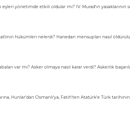
 eşleri yönetimde etkili oldular mı? IV. Murad'ın yasaklarının 
 katlinin hükümleri nelerdi? Hanedan mensupları nasıl öldürül
aları var mı? Asker olmaya nasıl karar verdi? Askerlik başarıla
rına, Hunlar'dan Osmanlı'ya, Fatih'ten Atatürk'e Türk tarihinin