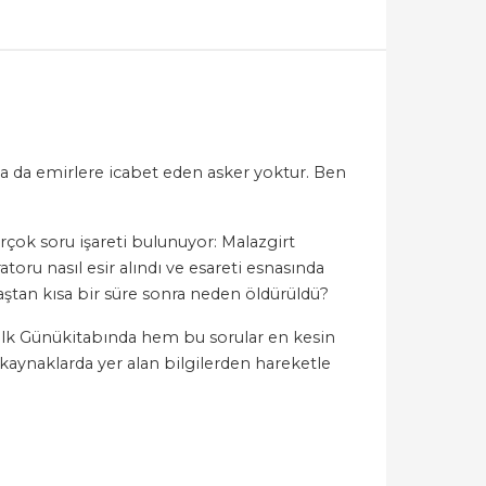
ya da emirlere icabet eden asker yoktur. Ben
çok soru işareti bulunuyor: Malazgirt
toru nasıl esir alındı ve esareti esnasında
ştan kısa bir süre sonra neden öldürüldü?
in İlk Günükitabında hem bu sorular en kesin
kaynaklarda yer alan bilgilerden hareketle