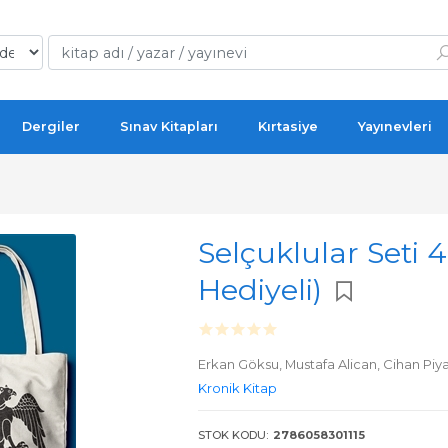
Dergiler
Sınav Kitapları
Kırtasiye
Yayınevleri
Selçuklular Seti 
Hediyeli)
Erkan Göksu,
Mustafa Alican,
Cihan Piy
Kronik Kitap
STOK KODU:
2786058301115