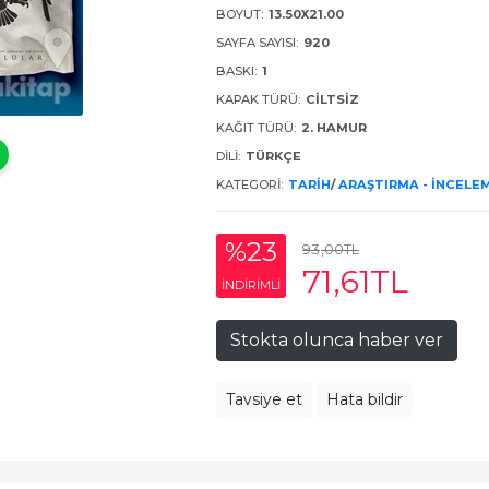
BOYUT:
13.50X21.00
SAYFA SAYISI:
920
BASKI:
1
KAPAK TÜRÜ:
CILTSIZ
KAĞIT TÜRÜ:
2. HAMUR
DILI:
TÜRKÇE
KATEGORI:
TARIH
/
ARAŞTIRMA - İNCELE
%23
93
,00
TL
71
,61
TL
INDIRIMLI
Stokta olunca haber ver
Tavsiye et
Hata bildir