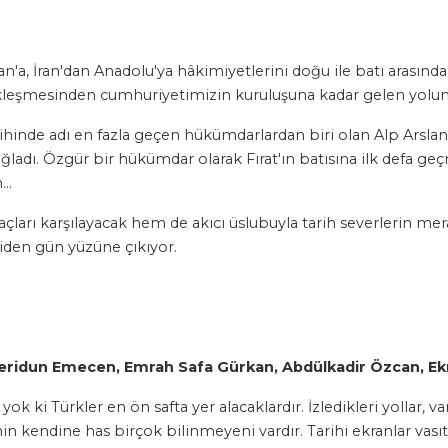
, İran'dan Anadolu'ya hâkimiyetlerini doğu ile batı arasında b
Türkleşmesinden cumhuriyetimizin kuruluşuna kadar gelen yolun 
ihinde adı en fazla geçen hükümdarlardan biri olan Alp Arslan
ladı. Özgür bir hükümdar olarak Fırat'ın batısına ilk defa geç
n…
ları karşılayacak hem de akıcı üslubuyla tarih severlerin mer
niden gün yüzüne çıkıyor.
 Feridun Emecen, Emrah Safa Gürkan, Abdülkadir Özcan, Ekr
k ki Türkler en ön safta yer alacaklardır. İzledikleri yollar, vard
hinin kendine has birçok bilinmeyeni vardır. Tarihi ekranlar va