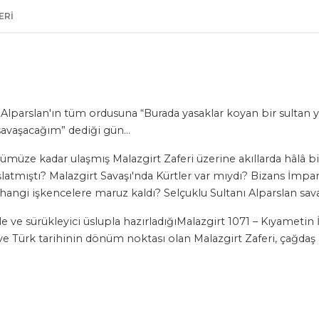
ERI
ı Alparslan'ın tüm ordusuna “Burada yasaklar koyan bir sultan 
e savaşacağım” dediği gün…
üze kadar ulaşmış Malazgirt Zaferi üzerine akıllarda hâlâ bir
latmıştı? Malazgirt Savaşı'nda Kürtler var mıydı? Bizans İmpara
ngi işkencelere maruz kaldı? Selçuklu Sultanı Alparslan sava
kle ve sürükleyici üslupla hazırladığıMalazgirt 1071 – Kıyamet
ve Türk tarihinin dönüm noktası olan Malazgirt Zaferi, çağdaş 