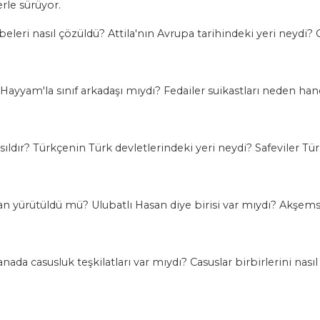
rle sürüyor.
leri nasıl çözüldü? Attila'nın Avrupa tarihindeki yeri neydi
yam'la sınıf arkadaşı mıydı? Fedailer suikastları neden han
sıldır? Türkçenin Türk devletlerindeki yeri neydi? Safeviler Tü
an yürütüldü mü? Ulubatlı Hasan diye birisi var mıydı? Akşem
 casusluk teşkilatları var mıydı? Casuslar birbirlerini nasıl t