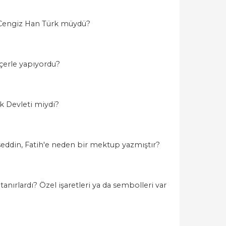
? Cengiz Han Türk müydü?
çerle yapıyordu?
rk Devleti miydi?
seddin, Fatih'e neden bir mektup yazmıştır?
anırlardı? Özel işaretleri ya da sembolleri var