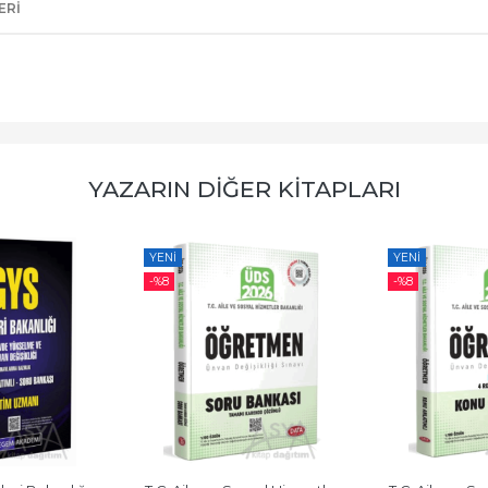
ERI
YAZARIN DIĞER KITAPLARI
YENI
YENI
-%
8
-%
8