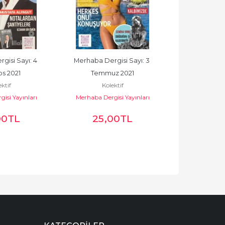
isi Sayı: 4 
Merhaba Dergisi Sayı: 3 
Merhaba Dergisi
s 2021
Temmuz 2021
20
ktif
Kolektif
Kole
isi Yayınları
Merhaba Dergisi Yayınları
Merhaba Derg
00
TL
25
,00
TL
25
,