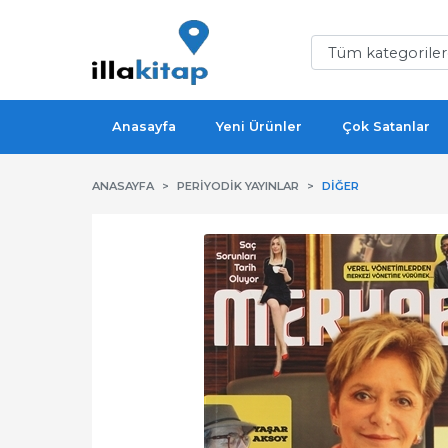
Anasayfa
Yeni Ürünler
Çok Satanlar
ANASAYFA
PERIYODIK YAYINLAR
DIĞER