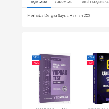
AÇIKLAMA
YORUMLAR
TAKSIT SEÇENEKL
Merhaba Dergisi Sayı: 2 Haziran 2021
YENI
YENI
-%
20
-%
14