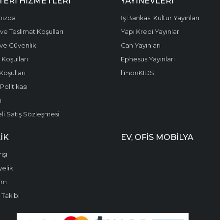
ERI HIZMETLERI
YAYINEVLERI
mızda
İş Bankası Kültür Yayınları
ve Teslimat Koşulları
Yapı Kredi Yayınları
k ve Güvenlik
Can Yayınları
 Koşulları
Ephesus Yayınları
Koşulları
limonKIDS
olitikası
m
li Satış Sözleşmesi
IK
EV, OFIS MOBILYA
işi
yelik
im
 Takibi