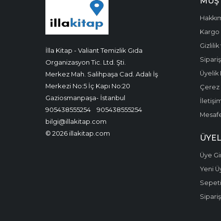
MÜŞT
Hakkı
Kargo 
Gizlili
İlla Kitap - Valiant Temizlik Gıda
Sipariş
Organizasyon Tic. Ltd. Şti.
Üyelik 
Merkez Mah. Salihpaşa Cad. Adalı İş
Merkezi No:5 İç Kapı No:20
Çerez P
Gaziosmanpaşa- İstanbul
İletişi
905438555254
905438555254
Mesafe
bilgi@illakitap.com
© 2026 illakitap.com
ÜYEL
Üye Gir
Yeni Ü
Sepet
Sipariş