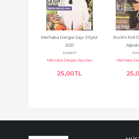
i Sayı: 6 Ekim 
Merhaba Dergisi Sayı: 5 Eylül 
Rock'n Roll De
21
2021
Ağusto
ktif
Kolektif
Kole
isi Yayınları
Merhaba Dergisi Yayınları
Merhaba Derg
00
TL
25
,00
TL
25
,