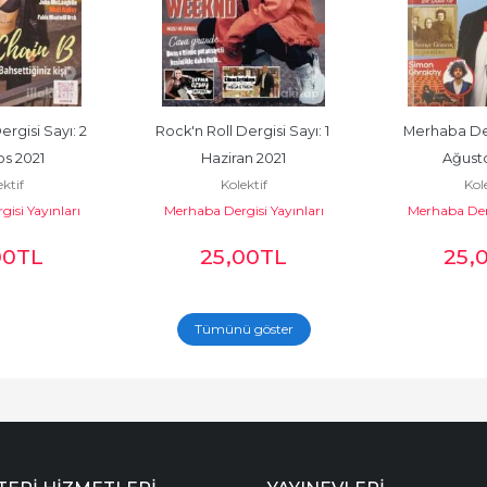
rgisi Sayı: 2 
Rock'n Roll Dergisi Sayı: 1 
Merhaba Derg
s 2021
Haziran 2021
Ağusto
ktif
Kolektif
Kole
isi Yayınları
Merhaba Dergisi Yayınları
Merhaba Derg
00
TL
25
,00
TL
25
,
Tümünü göster