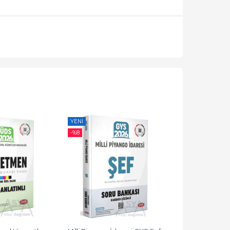
YENI
YENI
-%
8
-%
8