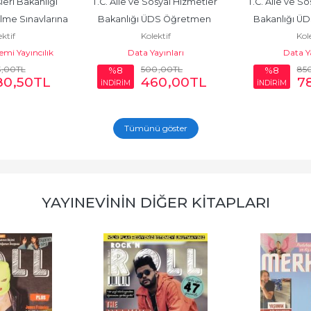
eri Bakanlığı 
T.C. Aile ve Sosyal Hizmetler 
T.C. Aile ve So
me Sınavlarına 
Bakanlığı ÜDS Öğretmen 
Bakanlığı Ü
ktif
Kolektif
Kole
 Konu...
Kadrosu Soru...
Kadrosu Kon
i Yayıncılık
Data Yayınları
Data Ya
5
,00
TL
500
,00
TL
85
%8
%8
80
,50
TL
460
,00
TL
7
İNDİRİM
İNDİRİM
Tümünü göster
YAYINEVININ DIĞER KITAPLARI