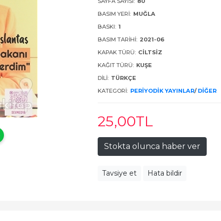
SAYFA SAYISI:
80
BASIM YERI:
MUĞLA
BASKI:
1
BASIM TARIHI:
2021-06
KAPAK TÜRÜ:
CILTSIZ
KAĞIT TÜRÜ:
KUŞE
DILI:
TÜRKÇE
KATEGORI:
PERIYODIK YAYINLAR
/
DIĞER
25
,00
TL
Stokta olunca haber ver
Tavsiye et
Hata bildir