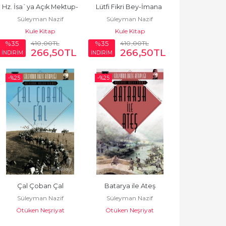
Hz. İsa`ya Açık Mektup-
Lütfi Fikri Bey-İmana 
Süleyman Nazif
Süleyman Nazif
Kafir Hakikat
Tasallut
Kule Kitap
Kule Kitap
410
,00
TL
410
,00
TL
%35
%35
266
,50
TL
266
,50
TL
İNDİRİM
İNDİRİM
-%
25
-%
25
Çal Çoban Çal
Batarya ile Ateş
Süleyman Nazif
Süleyman Nazif
Ötüken Neşriyat
Ötüken Neşriyat