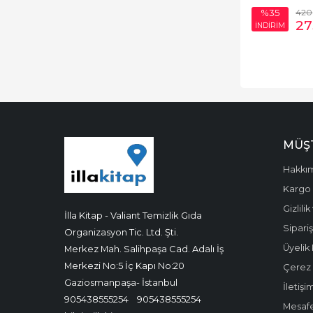
420
%35
27
İNDİRİM
MÜŞT
Hakkı
Kargo 
Gizlili
İlla Kitap - Valiant Temizlik Gıda
Sipariş
Organizasyon Tic. Ltd. Şti.
Üyelik 
Merkez Mah. Salihpaşa Cad. Adalı İş
Merkezi No:5 İç Kapı No:20
Çerez P
Gaziosmanpaşa- İstanbul
İletişi
905438555254
905438555254
Mesafe