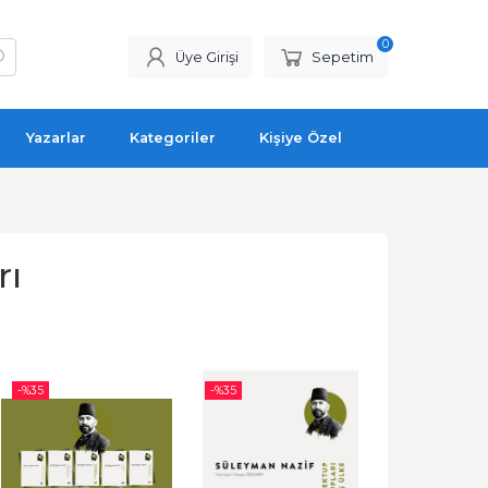
0
Üye Girişi
Sepetim
Yazarlar
Kategoriler
Kişiye Özel
rı
-%
35
-%
35