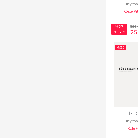
Süleyma
Gece Ki
356
%27
25
İNDİRİM
-%
35
İki 
Süleyma
Kule 