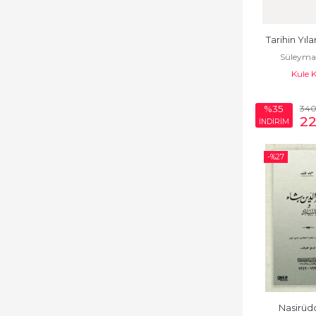
Tarihin Yıl
Süleyma
Kule 
34
%35
22
İNDİRİM
-%
27
Nasirüd