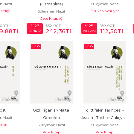
n Nazif
Süleyman Nazif
(Osmanlıca)
taplığı
Ötüken Neşriyat
Süleyman Nazif
Gece Kitaplığı
,00
TL
332
,00
TL
150
,00
TL
%27
%25
9
,88
TL
242
,36
TL
112
,50
TL
İNDİRİM
İNDİRİM
-%
35
-%
35
Dost
Gizli Figanlar-Malta 
İki İttifakın Tarihçesi - 
n Nazif
Geceleri
Asitan-ı Tarihte Galiçya - 
Kitap
Süleyman Nazif
Süleyman Nazif
Abide-i Şüheda
Kule Kitap
Kule Kitap