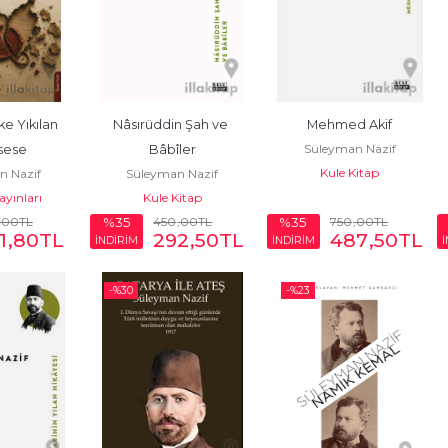
e Yıkılan 
Nâsırüddin Şah ve 
Mehmed Akif
Süleyman Nazif
sese
Bâbîler
Kule Kitap
n Nazif
Süleyman Nazif
ayınları
Kule Kitap
,00
TL
450
,00
TL
750
,00
TL
%35
%35
1
,80
TL
292
,50
TL
487
,50
TL
İNDİRİM
İNDİRİM
-%
30
-%
23