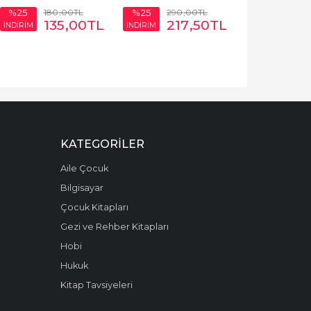
180
,00
TL
290
,00
TL
%25
%25
135
,00
TL
217
,50
TL
İNDİRİM
İNDİRİM
KATEGORILER
Aile Çocuk
Bilgisayar
Çocuk Kitapları
Gezi ve Rehber Kitapları
Hobi
Hukuk
Kitap Tavsiyeleri