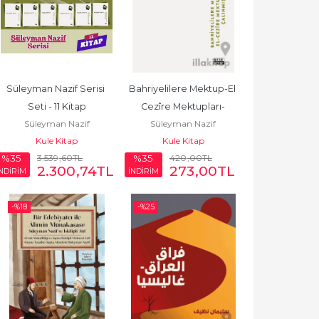
Süleyman Nazif Serisi 
Bahriyelilere Mektup-El 
Seti - 11 Kitap
Cezîre Mektupları-
Süleyman Nazif
Süleyman Nazif
Çalınmış Ülke
Kule Kitap
Kule Kitap
3.539
,60
TL
420
,00
TL
%35
%35
2.300
,74
TL
273
,00
TL
İNDİRİM
İNDİRİM
-%
18
-%
25