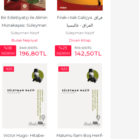
Bir Edebiyatçı ile Alimin 
Firak-ı Irak Galiçya فراق 
Münakaşası: Süleyman 
العراق - غاليسيا
Süleyman Nazif
Süleyman Nazif
Nazif ve İskilipli Atıf...
Bulak Neşriyat
Divan Kitap
240
,00
TL
190
,00
TL
%18
%25
196
,80
TL
142
,50
TL
İNDİRİM
İNDİRİM
-%
35
-%
35
Victor Hugo- Hitabe- 
Malumu İlam-Boş Herif-