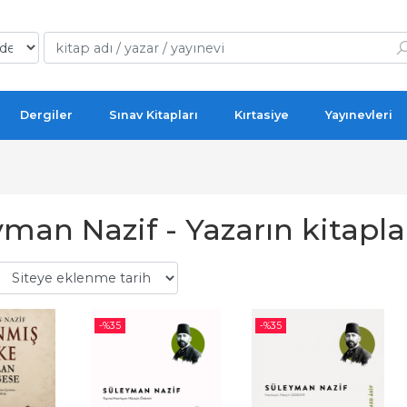
Dergiler
Sınav Kitapları
Kırtasiye
Yayınevleri
man Nazif - Yazarın kitapla
-%
35
-%
35