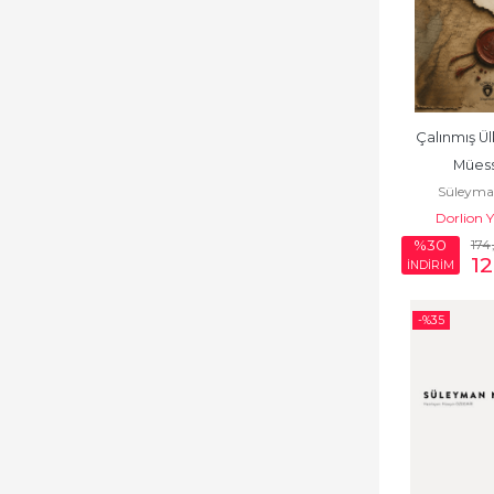
Çalınmış Ülk
Mües
Süleyma
Dorlion Y
174
%30
12
İNDİRİM
-%
35