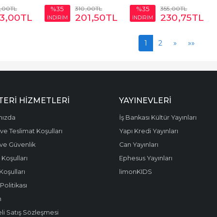
,00
TL
310
,00
TL
355
,00
TL
%35
%35
3
,00
TL
201
,50
TL
230
,75
TL
İNDİRİM
İNDİRİM
1
2
»
»»
ERI HIZMETLERI
YAYINEVLERI
mızda
İş Bankası Kültür Yayınları
ve Teslimat Koşulları
Yapı Kredi Yayınları
k ve Güvenlik
Can Yayınları
 Koşulları
Ephesus Yayınları
Koşulları
limonKIDS
olitikası
m
li Satış Sözleşmesi