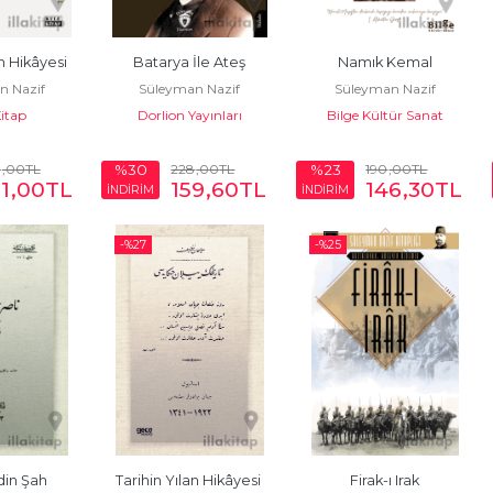
an Hikâyesi
Batarya İle Ateş
Namık Kemal
n Nazif
Süleyman Nazif
Süleyman Nazif
Kitap
Dorlion Yayınları
Bilge Kültür Sanat
0
,00
TL
228
,00
TL
190
,00
TL
%30
%23
1
,00
TL
159
,60
TL
146
,30
TL
İNDİRİM
İNDİRİM
-%
27
-%
25
din Şah
Tarihin Yılan Hikâyesi 
Firak-ı Irak