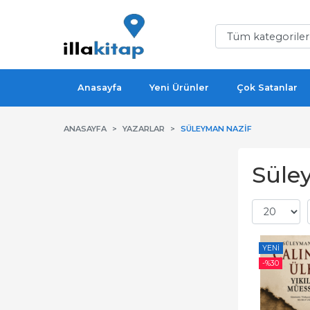
Anasayfa
Yeni Ürünler
Çok Satanlar
ANASAYFA
YAZARLAR
SÜLEYMAN NAZIF
Süley
YENI
-%
30