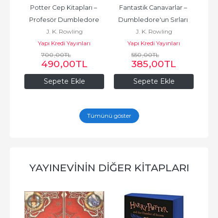
 – 
Potter Cep Kitapları – 
Fantastik Canavarlar – 
Profesör Dumbledore
Dumbledore'un Sırları 
Zümr
J. K. Rowling
J. K. Rowling
(Eksiksiz Senaryo)
5 
ı
Yapı Kredi Yayınları
Yapı Kredi Yayınları
700
,00
TL
550
,00
TL
490
,00
TL
385
,00
TL
Sepete Ekle
Sepete Ekle
Tümünü göster
YAYINEVININ DIĞER KITAPLARI