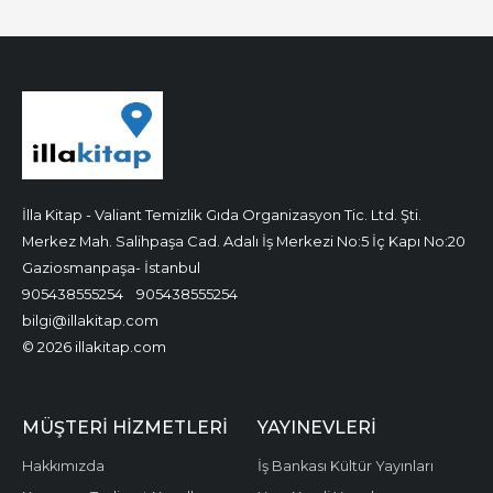
İlla Kitap - Valiant Temizlik Gıda Organizasyon Tic. Ltd. Şti.
Merkez Mah. Salihpaşa Cad. Adalı İş Merkezi No:5 İç Kapı No:20
Gaziosmanpaşa- İstanbul
905438555254
905438555254
bilgi@illakitap.com
© 2026 illakitap.com
MÜŞTERI HIZMETLERI
YAYINEVLERI
Hakkımızda
İş Bankası Kültür Yayınları