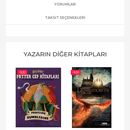
YORUMLAR
TAKSIT SEÇENEKLERI
YAZARIN DIĞER KITAPLARI
-%
30
-%
30
-%