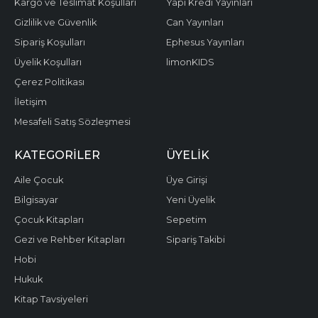
Kargo ve Teslimat Koşulları
Yapı Kredi Yayınları
Gizlilik ve Güvenlik
Can Yayınları
Sipariş Koşulları
Ephesus Yayınları
Üyelik Koşulları
limonKIDS
Çerez Politikası
İletişim
Mesafeli Satış Sözleşmesi
KATEGORILER
ÜYELIK
Aile Çocuk
Üye Girişi
Bilgisayar
Yeni Üyelik
Çocuk Kitapları
Sepetim
Gezi ve Rehber Kitapları
Sipariş Takibi
Hobi
Hukuk
Kitap Tavsiyeleri