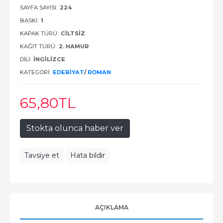
SAYFA SAYISI:
224
BASKI:
1
KAPAK TÜRÜ:
CILTSIZ
KAĞIT TÜRÜ:
2. HAMUR
DILI:
İNGILIZCE
KATEGORI:
EDEBIYAT
/
ROMAN
65
,80
TL
Stokta olunca haber ver
Tavsiye et
Hata bildir
AÇIKLAMA