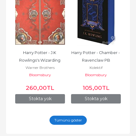
Harry Potter - J.K 
Harry Potter - Chamber - 
A 
Rowlings's Wizarding 
Ravenclaw PB
Warner Brothers
Kolektif
World A (Ciltli)
Bloomsbury
Bloomsbury
260
,00
TL
105
,00
TL
Stokta yok
Stokta yok
Tümünü göster