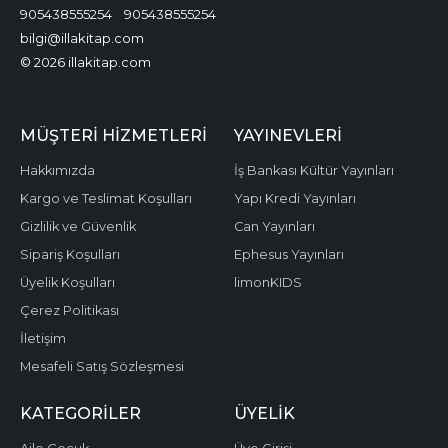
905438555254
905438555254
bilgi@illakitap.com
© 2026 illakitap.com
MÜŞTERI HIZMETLERI
YAYINEVLERI
Hakkımızda
İş Bankası Kültür Yayınları
Kargo ve Teslimat Koşulları
Yapı Kredi Yayınları
Gizlilik ve Güvenlik
Can Yayınları
Sipariş Koşulları
Ephesus Yayınları
Üyelik Koşulları
limonKIDS
Çerez Politikası
İletişim
Mesafeli Satış Sözleşmesi
KATEGORILER
ÜYELIK