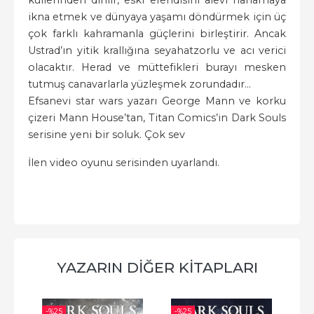
küllerinden dirilir, eski efendisini alevi harlamaya
ikna etmek ve dünyaya yaşamı döndürmek için üç
çok farklı kahramanla güçlerini birleştirir. Ancak
Ustrad’ın yitik krallığına seyahatzorlu ve acı verici
olacaktır. Herad ve müttefikleri burayı mesken
tutmuş canavarlarla yüzleşmek zorundadır...
Efsanevi star wars yazarı George Mann ve korku
çizeri Mann House’tan, Titan Comics’in Dark Souls
serisine yeni bir soluk. Çok sev
İlen video oyunu serisinden uyarlandı.
YAZARIN DIĞER KITAPLARI
-%
25
-%
25
-%