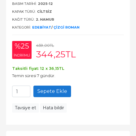
BASIM TARIHI:
2025-12
KAPAK TÜRÜ:
CILTSIZ
KAĞIT TÜRÜ:
2. HAMUR
KATEGORI:
EDEBIYAT
/
ÇIZGI ROMAN
%25
459
,00
TL
344
,25
TL
INDIRIMLI
Taksitli fiyat: 12 x
36
,15
TL
Temin süresi 7 gündür.
Sepete Ekle
Tavsiye et
Hata bildir