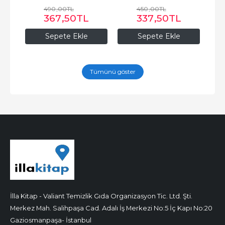
490
,00
TL
450
,00
TL
367
,50
TL
337
,50
TL
Sepete Ekle
Sepete Ekle
Tümünü göster
İlla Kitap - Valiant Temizlik Gıda Organizasyon Tic. Ltd. Şti.
Merkez Mah. Salihpaşa Cad. Adalı İş Merkezi No:5 İç Kapı No:20
Gaziosmanpaşa- İstanbul