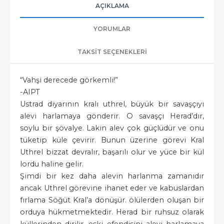
AÇIKLAMA
YORUMLAR
TAKSIT SEÇENEKLERI
“Vahşi derecede görkemli!”
-AIPT
Ustrad diyarının kralı uthrel, büyük bir savaşçıyı
alevi harlamaya gönderir. O savaşçı Herad’dır,
soylu bir şövalye. Lakin alev çok güçlüdür ve onu
tüketip küle çevirir. Bunun üzerine görevi Kral
Uthrel bizzat devralır, başarılı olur ve yüce bir kül
lordu haline gelir.
Şimdi bir kez daha alevin harlanma zamanıdır
ancak Uthrel görevine ihanet eder ve kabuslardan
fırlama Söğüt Kral’a dönüşür. ölülerden oluşan bir
orduya hükmetmektedir. Herad bir ruhsuz olarak