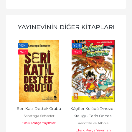
YAYINEVININ DIĞER KITAPLARI
YENI
YENI
YE
-%
25
-%
25
-%
iye: 
Seri Katil Destek Grubu
Kâşifler Kulübü Dinozor 
H
Saratoga Schaefer
Krallığı - Tarih Öncesi 
Eksik Parça Yayınları
E
Redcode ve Albbie
Yaratıklar
rı
Eksik Parça Yayınları